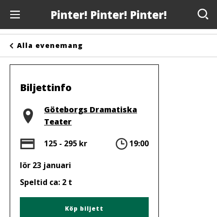
Pinter! Pinter! Pinter!
Evenemang
Alla evenemang
Anslagstavlan
Arrangörer
Biljettinfo
Kontakta oss
Plats
Göteborgs Dramatiska
Teater
Om oss
Pris
Tid
125 - 295 kr
19:00
lör 23 januari
Speltid ca: 2 t
Köp biljett