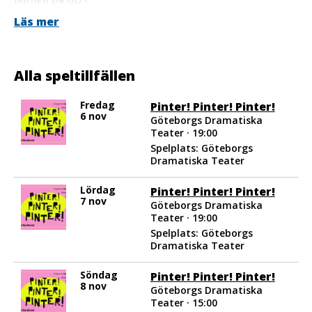
Läs mer
På scen: Malin Morgan, Hanna Ullerstam, Erik Åkerlind,
Carl-Markus Wickström, KG Malm, Oskar Lundblad.
Alla speltillfällen
Fredag
Pinter! Pinter! Pinter!
6 nov
Göteborgs Dramatiska
Teater · 19:00
Spelplats: Göteborgs
Dramatiska Teater
Lördag
Pinter! Pinter! Pinter!
7 nov
Göteborgs Dramatiska
Teater · 19:00
Spelplats: Göteborgs
Dramatiska Teater
Söndag
Pinter! Pinter! Pinter!
8 nov
Göteborgs Dramatiska
Teater · 15:00