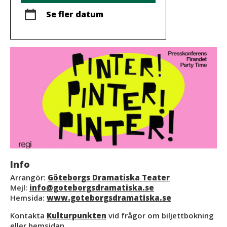
Se fler datum
Info
Arrangör:
Göteborgs Dramatiska Teater
Mejl:
info@goteborgsdramatiska.se
Hemsida:
www.goteborgsdramatiska.se
Kontakta
Kulturpunkten
vid frågor om biljettbokning
eller hemsidan.