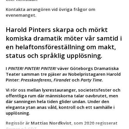
Kontakta arrangören vid övriga frågor om
evenemanget.
Harold Pinters skarpa och mörkt
komiska dramatik möter vår samtid i
en helaftonsföreställning om makt,
status och språklig upplösning.
I
PINTER! PINTER! PINTER!
väver Göteborgs Dramatiska
Teater samman tre pjäser av Nobelpristagaren Harold
Pinter:
Presskonferens
,
Firandet
och
Party Time
.
Vi rör oss mellan lyxrestauranger, societetsfester och
offentliga rum där människorna talar oavbrutet, men
där sanningen hela tiden glider undan. Under den
eleganta ytan anas våld, kontroll och ett samhälle i
upplösning.
Regissör är
Mattias Nordkvist
, som 2020 regisserat
Barnen
på GDT.