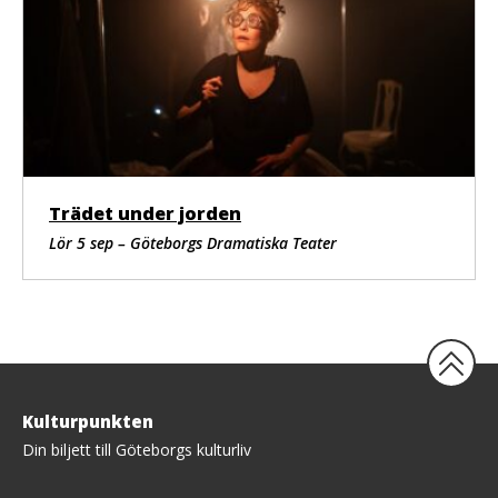
Trädet under jorden
Lör 5 sep – Göteborgs Dramatiska Teater
Tillbaka
Kulturpunkten
upp
Din biljett till Göteborgs kulturliv