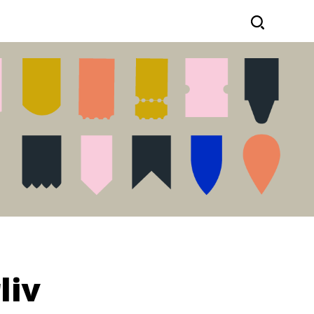
Sök
liv