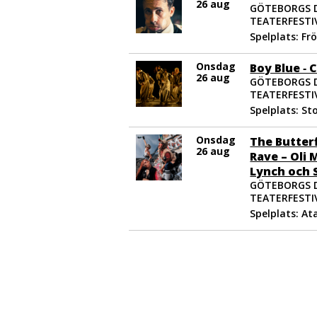
26 aug
GÖTEBORGS 
TEATERFESTIV
Spelplats: Fr
Onsdag
Boy Blue ‐ 
26 aug
GÖTEBORGS 
TEATERFESTIV
Spelplats: St
Onsdag
The Butter
26 aug
Rave – Oli
Lynch och 
GÖTEBORGS 
TEATERFESTIV
Spelplats: At