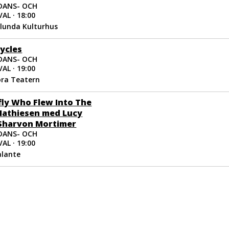
DANS- OCH
AL · 18:00
ölunda Kulturhus
Cycles
DANS- OCH
AL · 19:00
ora Teatern
fly Who Flew Into The
 Mathiesen med Lucy
Sharvon Mortimer
DANS- OCH
AL · 19:00
alante