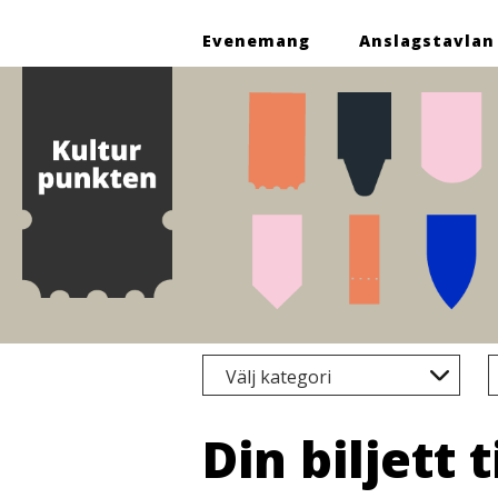
Evenemang
Anslagstavlan
Fil
Välj kategori
sö
Din biljett 