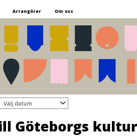
Arrangörer
Om oss
trera
kning
till Göteborgs kultur