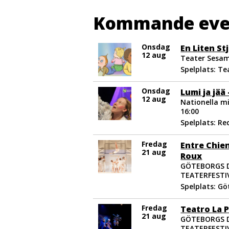
Kommande ev
Onsdag
En Liten St
12 aug
Teater Sesam
Spelplats: T
Onsdag
Lumi ja jää
12 aug
Nationella mi
16:00
Spelplats: R
Fredag
Entre Chien
21 aug
Roux
GÖTEBORGS 
TEATERFESTIV
Spelplats: G
Fredag
Teatro La P
21 aug
GÖTEBORGS 
TEATERFESTIV