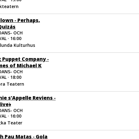
lkteatern
Clown ‐ Perhaps,
Quizás
DANS- OCH
AL · 16:00
ölunda Kulturhus
 Puppet Company ‐
mes of Michael K
DANS- OCH
AL · 18:00
ora Teatern
e s’Appelle Reviens ‐
live﴿
DANS- OCH
AL · 16:00
cka Teater
ch Pau Matas ‐ Gola