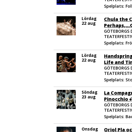
Spelplats: Fo
Lördag
Chula the 
22 aug
Perhaps,…
GÖTEBORGS 
TEATERFESTIV
Spelplats: Fr
Lördag
Handspring
22 aug
Life and Ti
GÖTEBORGS 
TEATERFESTIV
Spelplats: St
Söndag
La Compagni
23 aug
Pinocchio ﴾
GÖTEBORGS 
TEATERFESTIV
Spelplats: Ba
Onsdag
Oriol Pla o