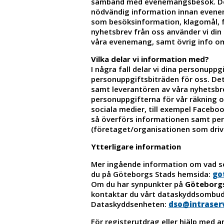
samband med evenemangsbesök. Det
nödvändig information innan evene
som besöksinformation, klagomål, f
nyhetsbrev från oss använder vi di
våra evenemang, samt övrig info o
Vilka delar vi information med?
I några fall delar vi dina personupp
personuppgiftsbiträden för oss. Det 
samt leverantören av våra nyhetsbr
personuppgifterna för vår räkning o
sociala medier, till exempel Faceboo
så överförs informationen samt perso
(företaget/organisationen som drive
Ytterligare information
Mer ingående information om vad so
du på Göteborgs Stads hemsida:
go
Om du har synpunkter på
Göteborgs
kontaktar du vårt dataskyddsombu
Dataskyddsenheten:
dso@intraser
För registerutdrag eller hjälp med 