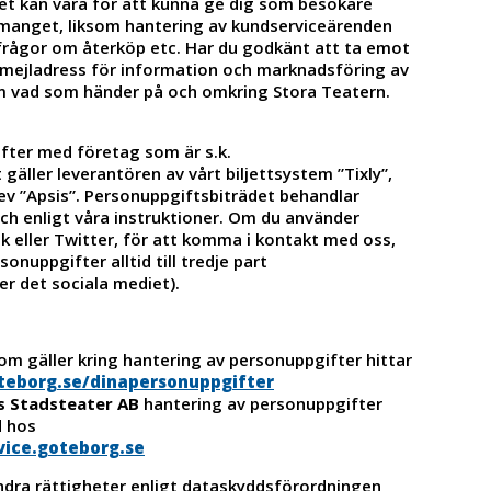
 kan vara för att kunna ge dig som besökare
manget, liksom hantering av kundserviceärenden
rågor om återköp etc. Har du godkänt att ta emot
n mejladress för information och marknadsföring av
m vad som händer på och omkring Stora Teatern.
gifter med företag som är s.k.
gäller leverantören av vårt biljettsystem ”Tixly”,
ev ”Apsis”. Personuppgiftsbiträdet behandlar
ch enligt våra instruktioner. Om du använder
k eller Twitter, för att komma i kontakt med oss,
nuppgifter alltid till tredje part
r det sociala mediet).
m gäller kring hantering av personuppgifter hittar
teborg.se/dinapersonuppgifter
 Stadsteater AB
hantering av personuppgifter
d hos
vice.goteborg.se
andra rättigheter enligt dataskyddsförordningen