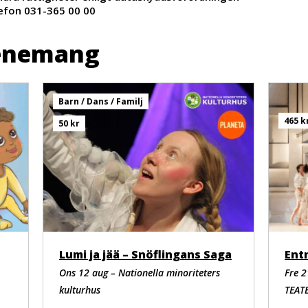
efon 031-365 00 00
enemang
Barn / Dans / Familj
465 k
50 kr
Lumi ja jää – Snöflingans Saga
Ons 12 aug – Nationella minoriteters
Fre 
kulturhus
TEAT