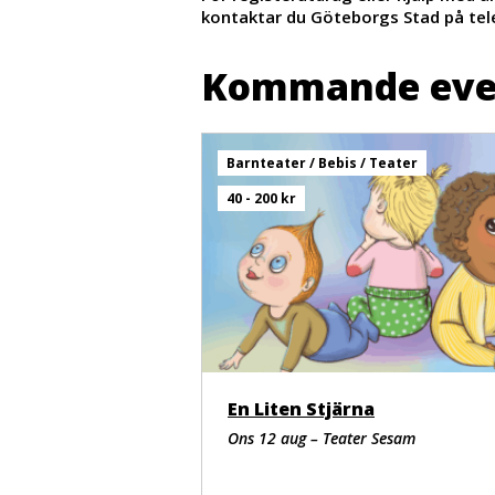
kontaktar du Göteborgs Stad på tel
Kommande ev
Barnteater / Bebis / Teater
40 - 200 kr
En Liten Stjärna
Ons 12 aug – Teater Sesam