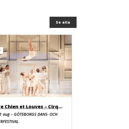
Se alla
r
Entre Chien et Louves – Cirque Le Roux
21 aug – GÖTEBORGS DANS- OCH
ERFESTIVAL