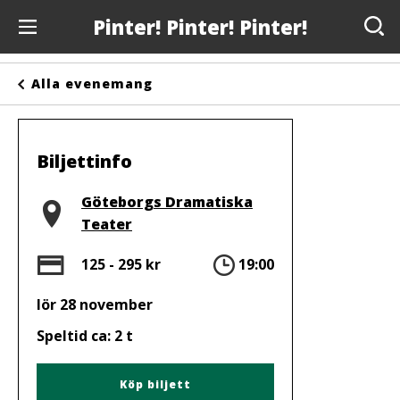
Pinter! Pinter! Pinter!
Evenemang
Alla evenemang
Anslagstavlan
Arrangörer
Biljettinfo
Kontakta oss
Plats
Göteborgs Dramatiska
Teater
Om oss
Pris
Tid
125 - 295 kr
19:00
lör 28 november
Speltid ca: 2 t
Köp biljett