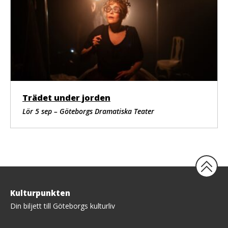
Trädet under jorden
Lör 5 sep – Göteborgs Dramatiska Teater
Tillbaka
Kulturpunkten
upp
Din biljett till Göteborgs kulturliv