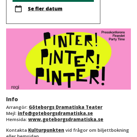
Se fler datum
Info
Arrangör:
Göteborgs Dramatiska Teater
Mejl:
info@goteborgsdramatiska.se
Hemsida:
www.goteborgsdramatiska.se
Kontakta
Kulturpunkten
vid frågor om biljettbokning
eller hemsidan.