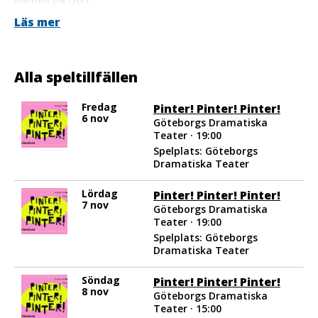
Läs mer
På scen: Malin Morgan, Hanna Ullerstam, Erik Åkerlind,
Carl-Markus Wickström, KG Malm, Oskar Lundblad.
Alla speltillfällen
Fredag
Pinter! Pinter! Pinter!
6 nov
Göteborgs Dramatiska
Teater · 19:00
Spelplats: Göteborgs
Dramatiska Teater
Lördag
Pinter! Pinter! Pinter!
7 nov
Göteborgs Dramatiska
Teater · 19:00
Spelplats: Göteborgs
Dramatiska Teater
Söndag
Pinter! Pinter! Pinter!
8 nov
Göteborgs Dramatiska
Teater · 15:00