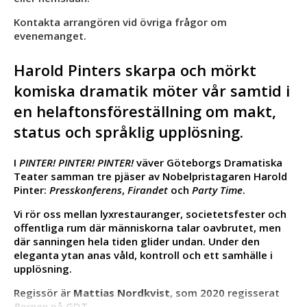
Kontakta arrangören vid övriga frågor om
evenemanget.
Harold Pinters skarpa och mörkt
komiska dramatik möter vår samtid i
en helaftonsföreställning om makt,
status och språklig upplösning.
I
PINTER! PINTER! PINTER!
väver Göteborgs Dramatiska
Teater samman tre pjäser av Nobelpristagaren Harold
Pinter:
Presskonferens
,
Firandet
och
Party Time
.
Vi rör oss mellan lyxrestauranger, societetsfester och
offentliga rum där människorna talar oavbrutet, men
där sanningen hela tiden glider undan. Under den
eleganta ytan anas våld, kontroll och ett samhälle i
upplösning.
Regissör är
Mattias Nordkvist
, som 2020 regisserat
Barnen
på GDT.