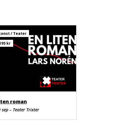
egorin
onst / Teater
195 kr
liten roman
 sep – Teater Trixter