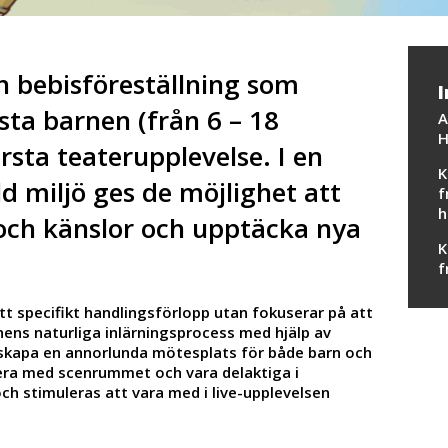
en bebisföreställning som
I
nsta barnen (från 6 – 18
A
H
rsta teaterupplevelse. I en
K
ld miljö ges de möjlighet att
f
h
 och känslor och upptäcka nya
K
f
tt specifikt handlingsförlopp utan fokuserar på att
nens naturliga inlärningsprocess med hjälp av
mt skapa en annorlunda mötesplats för både barn och
agera med scenrummet och vara delaktiga i
ch stimuleras att vara med i live-upplevelsen