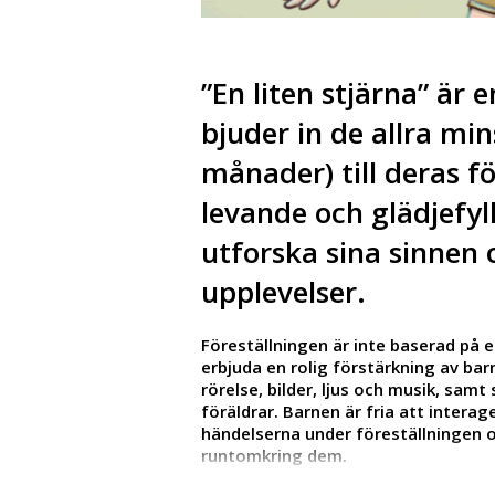
”En liten stjärna” är 
bjuder in de allra mi
månader) till deras fö
levande och glädjefyl
utforska sina sinnen
upplevelser.
Föreställningen är inte baserad på e
erbjuda en rolig förstärkning av bar
rörelse, bilder, ljus och musik, sa
föräldrar. Barnen är fria att inter
händelserna under föreställningen o
runtomkring dem.
Från 6-18 månader