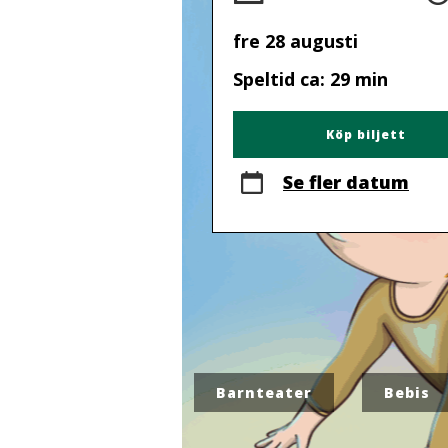
fre 28 augusti
Speltid ca: 29 min
Köp biljett
Se fler datum
Barnteater
Bebis