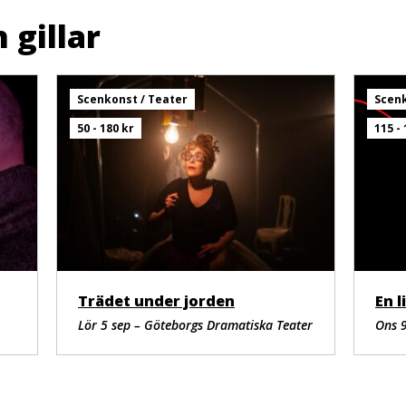
kategorin
kategorin
kat
 gillar
Scenkonst / Teater
Scenk
50 - 180 kr
115 - 
Trädet under jorden
En 
Lör 5 sep – Göteborgs Dramatiska Teater
Ons 9