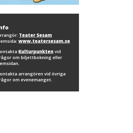
nfo
rrangör:
Teater Sesam
emsida:
www.teatersesam.se
ontakta
Kulturpunkten
vid
rågor om biljettbokning eller
emsidan.
ontakta arrangören vid övriga
rågor om evenemanget.