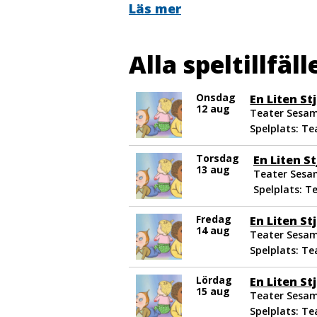
Läs mer
För bokning av rullstolsplats, kontak
biljett@kulturpunkten.nu
Alla speltillfäll
Onsdag
En Liten St
12 aug
Teater Sesam
Spelplats: T
Torsdag
En Liten S
13 aug
Teater Sesam
Spelplats: T
Fredag
En Liten St
14 aug
Teater Sesam
Spelplats: T
Lördag
En Liten St
15 aug
Teater Sesam
Spelplats: T