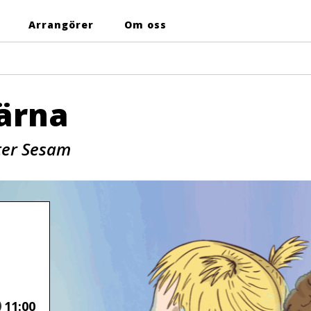
Arrangörer
Om oss
järna
ter Sesam
Tid
11:00