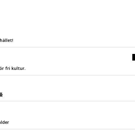
ället!
r fri kultur.
ö
alder