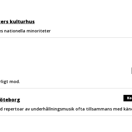
ters kulturhus
es nationella minoriteter
ligt mod.
Ko
Göteborg
d repertoar av underhållningsmusik ofta tillsammans med känd