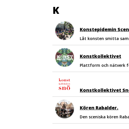
K
Konstepidemin Scen
Låt konsten smitta samh
Konstkollektivet
Plattform och nätverk fö
Konstkollektivet Sn
Kören Rabalder.
Den sceniska kören Rab