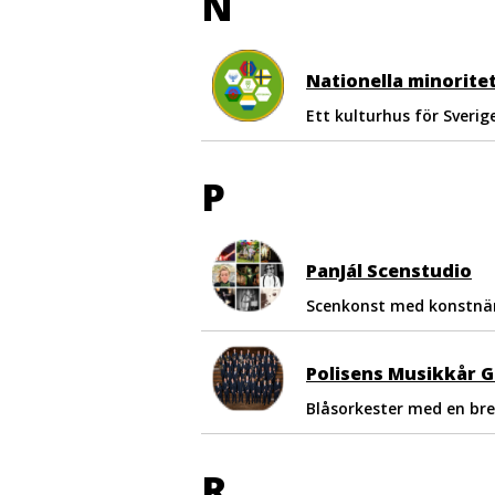
N
Nationella minorite
Ett kulturhus för Sverig
P
PanJál Scenstudio
Scenkonst med konstnär
Polisens Musikkår 
Blåsorkester med en bre
R