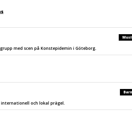
ns
Musi
rgrupp med scen på Konstepidemin i Göteborg.
Barn
nternationell och lokal prägel.