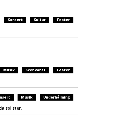
Konsert
Kultur
Teater
Musik
Scenkonst
Teater
nsert
Musik
Underhållning
a solister.