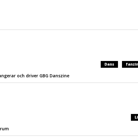
Dans
fanzi
ngerar och driver GBG Danszine
L
trum