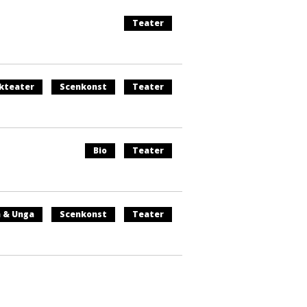
Teater
kteater
Scenkonst
Teater
Bio
Teater
 & Unga
Scenkonst
Teater