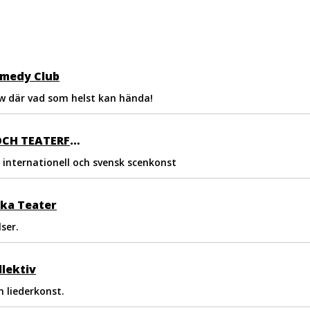
omedy Club
 där vad som helst kan hända!
GÖTEBORGS DANS- OCH TEATERFESTIVAL
 internationell och svensk scenkonst
ka Teater
ser.
lektiv
h liederkonst.