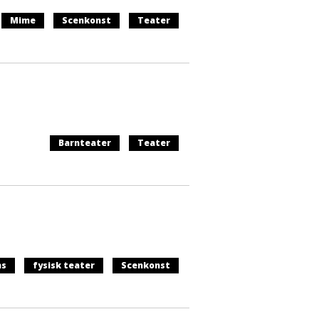
Mime
Scenkonst
Teater
Barnteater
Teater
ns
fysisk teater
Scenkonst