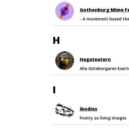
Gothenburg Mime Fe
- A movement based thea
H
Hagateatern
Alla Göteborgares kvart
I
ibodies
Poetry as living images