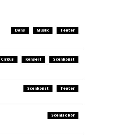
Dans
Musik
Teater
Cirkus
Konsert
Scenkonst
Scenkonst
Teater
Scenisk kör