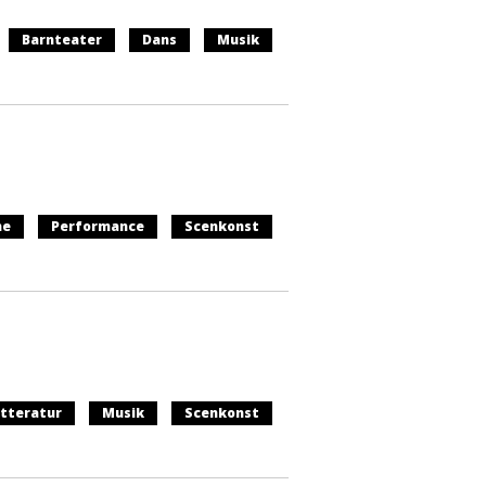
Barnteater
Dans
Musik
ne
Performance
Scenkonst
itteratur
Musik
Scenkonst