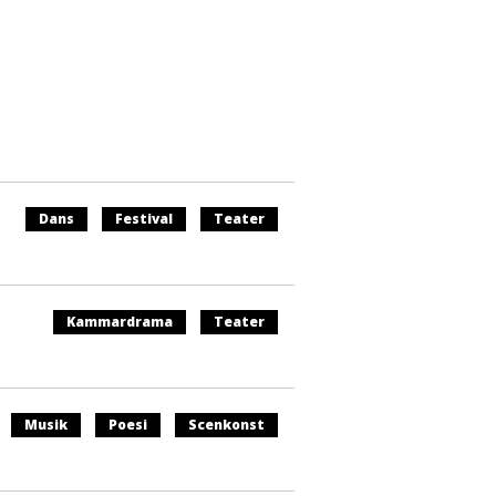
Dans
Festival
Teater
Kammardrama
Teater
Musik
Poesi
Scenkonst