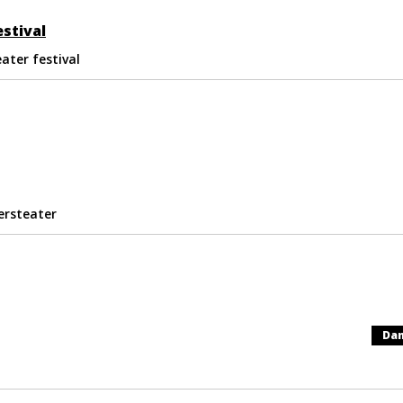
stival
ter festival
ersteater
Da