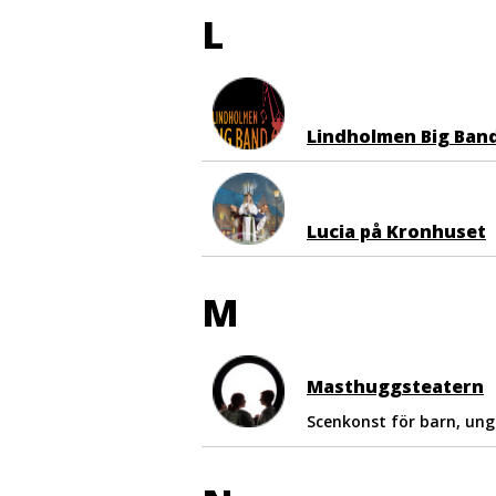
L
Lindholmen Big Ban
Lucia på Kronhuset
M
Masthuggsteatern
Scenkonst för barn, un