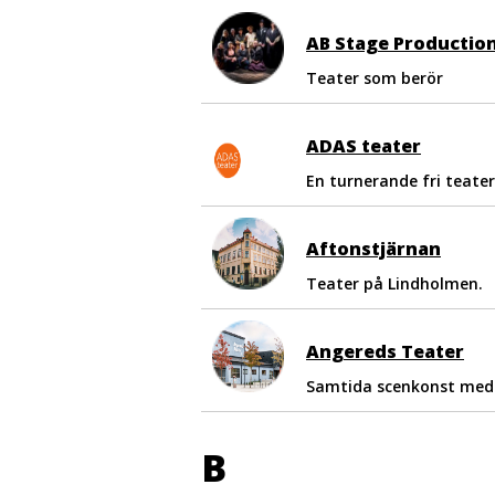
AB Stage Productio
Teater som berör
ADAS teater
En turnerande fri teate
Aftonstjärnan
Teater på Lindholmen.
Angereds Teater
Samtida scenkonst med i
B