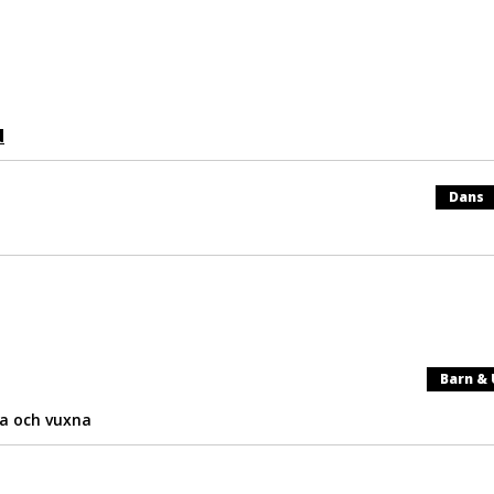
d
Dans
Barn &
ga och vuxna