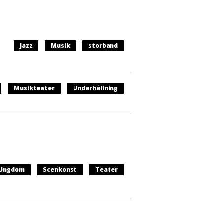
Jazz
Musik
storband
Musikteater
Underhållning
 Ungdom
Scenkonst
Teater