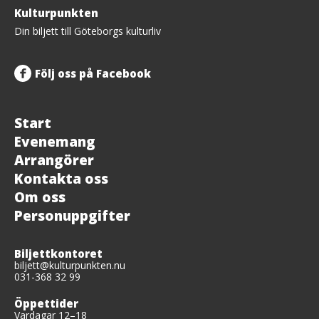
Tillbaka
Kulturpunkten
upp
Din biljett till Göteborgs kulturliv
Följ oss på Facebook
Start
Evenemang
Arrangörer
Kontakta oss
Om oss
Personuppgifter
Biljettkontoret
biljett@kulturpunkten.nu
031-368 32 99
Öppettider
Vardagar 12–18