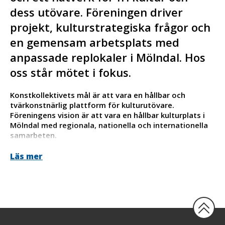
dess utövare. Föreningen driver
projekt, kulturstrategiska frågor och
en gemensam arbetsplats med
anpassade replokaler i Mölndal. Hos
oss står mötet i fokus.
Konstkollektivets mål är att vara en hållbar och
tvärkonstnärlig plattform för kulturutövare.
Föreningens vision är att vara en hållbar kulturplats i
Mölndal med regionala, nationella och internationella
samarbeten.
Vårt syfte är att vara en välkomnande mötesplats för
Läs mer
kulturella och sociala projekt.
Konstkollektivet drivs av sina medlemmar, dess
styrelse och föreningens administratör och
verksamhetsutvecklare.