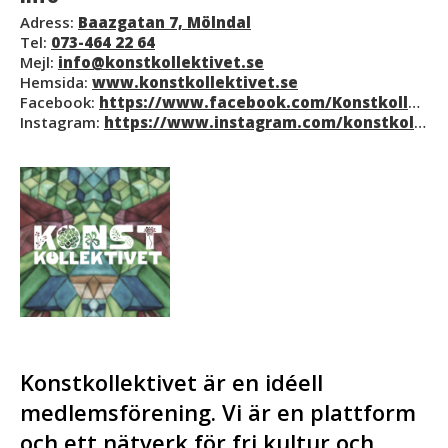
Adress:
Baazgatan 7, Mölndal
Tel:
073-464 22 64
Mejl:
info@konstkollektivet.se
Hemsida:
www.konstkollektivet.se
Facebook:
https://www.facebook.com/Konstkollektivet/
Instagram:
https://www.instagram.com/konstkollektivet/
Konstkollektivet är en idéell
medlemsförening. Vi är en plattform
och ett nätverk för fri kultur och