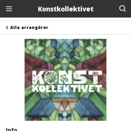
Konstkollektivet
Evenemang
Alla arrangörer
Anslagstavlan
Arrangörer
Kontakta oss
Om oss
Info