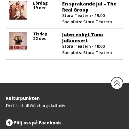
Lördag
En sprakande jul – The
19 dec
Real Group
Stora Teatern · 19:00
Spelplats: Stora Teatern
Tisdag
Julen enligt Timo
22 dec
Julkonsert
Stora Teatern · 19:00
Spelplats: Stora Teatern
Tillbaka
Kulturpunkten
upp
Din biljett till Göteborgs kulturliv
Följ oss på Facebook