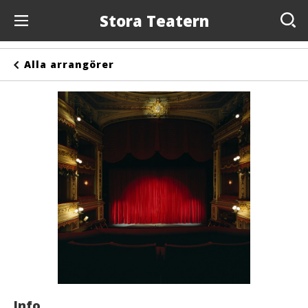
Stora Teatern
Evenemang
Alla arrangörer
Anslagstavlan
Arrangörer
Kontakta oss
Om oss
Info