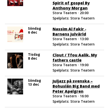
Spirit of gospel By
Anthony Morgan
Stora Teatern · 20:00
Spelplats: Stora Teatern
Söndag
Nassim Al Fakir ‐
6 dec
Barnens julvärld
Stora Teatern · 13:00
Spelplats: Stora Teatern
Tisdag
Clout / Tfou Aalik, My
8 dec
fathers castle
Stora Teatern · 19:00
Spelplats: Stora Teatern
Söndag
Juljazz på svenska –
13 dec
Bohuslän Big Band med
Peter Apelgren
Stora Teatern · 16:00
Spelplats: Stora Teatern