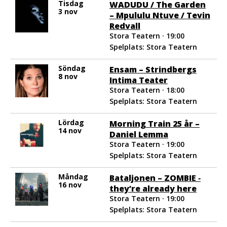
Tisdag
WADUDU / The Garden
3 nov
– Mpululu Ntuve / Tevin
Redvall
Stora Teatern · 19:00
Spelplats: Stora Teatern
Söndag
Ensam – Strindbergs
8 nov
Intima Teater
Stora Teatern · 18:00
Spelplats: Stora Teatern
Lördag
Morning Train 25 år –
14 nov
Daniel Lemma
Stora Teatern · 19:00
Spelplats: Stora Teatern
Måndag
Bataljonen – ZOMBIE ‐
16 nov
they’re already here
Stora Teatern · 19:00
Spelplats: Stora Teatern