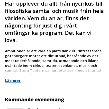
Här upplever du allt från nycirkus till
filosofiska samtal och musik från hela
världen. Vem du än är, finns det
någonting för just dig i vårt
omfångsrika program. Det kan vi
lova.
Ambitionen är att vara en plats där kulturintresserade
göteborgare möter ett rikt utbud, bestående av det
mest underhållande, samtida, utmanande och ibland
oväntade inom cirkus, teater, scenkonst, musik och
samtal. Stora Teatern samarbetar även med ett antal
aktörer som alla är ledande inom sitt område.
Läs mer
Tillsammans med Cirkus Cirkör är Stora Teatern
initiativtagare till Cirkus i Väst – ett initiativ för att
utveckla möjligheterna att uppleva och utöva samtida
cirkus i Västra Götaland. Stora Teatern är också en del i
Kommande evenemang
nätverket Be SpectACTive som är ett
publikutvecklingsprojekt med fokus på delaktighet.