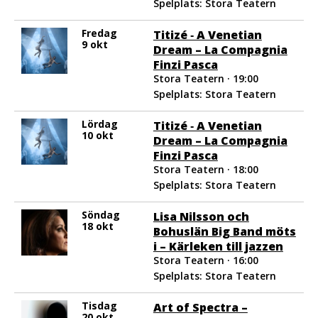
Spelplats: Stora Teatern
Fredag
Titizé ‐ A Venetian
9 okt
Dream – La Compagnia
Finzi Pasca
Stora Teatern · 19:00
Spelplats: Stora Teatern
Lördag
Titizé ‐ A Venetian
10 okt
Dream – La Compagnia
Finzi Pasca
Stora Teatern · 18:00
Spelplats: Stora Teatern
Söndag
Lisa Nilsson och
18 okt
Bohuslän Big Band möts
i – Kärleken till jazzen
Stora Teatern · 16:00
Spelplats: Stora Teatern
Tisdag
Art of Spectra –
20 okt