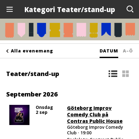
Kategori Teater/stand-up
Evenemang
Anslagstavlan
Sortera
Sorte
Alla evenemang
DATUM
A–Ö
Arrangörer
på
på
Kontakta oss
Teater/stand-up
bokst
Om oss
September 2026
Onsdag
Göteborg Improv
2 sep
Comedy Club på
Contras Public House
Göteborg Improv Comedy
Club · 19:00