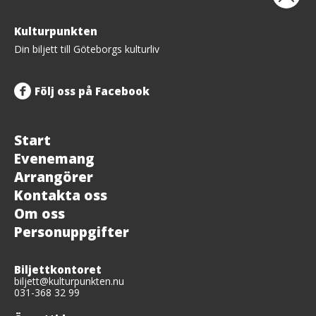
Tillbaka
Kulturpunkten
upp
Din biljett till Göteborgs kulturliv
Följ oss på Facebook
Start
Evenemang
Arrangörer
Kontakta oss
Om oss
Personuppgifter
Biljettkontoret
biljett@kulturpunkten.nu
031-368 32 99