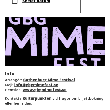
Se fler datum
Info
Arrangör:
Gothenburg Mime Festival
Mejl:
info@gbgmimefest.se
Hemsida:
www.gbgmimefest.se
Kontakta
Kulturpunkten
vid frågor om biljettbokning
eller hemsidan.