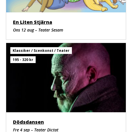
En Liten Stjärna
Ons 12 aug – Teater Sesam
Klassiker / Scenkonst / Teater
195 - 320 kr
Dödsdansen
Fre 4 sep – Teater Dictat