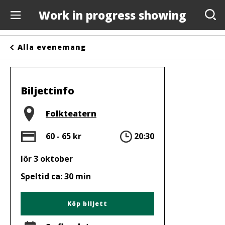
Work in progress showing
Evenemang
Alla evenemang
Anslagstavlan
Arrangörer
Biljettinfo
Kontakta oss
Plats
Folkteatern
Om oss
Pris
Tid
60 - 65 kr
20:30
lör 3 oktober
Speltid ca: 30 min
Köp biljett