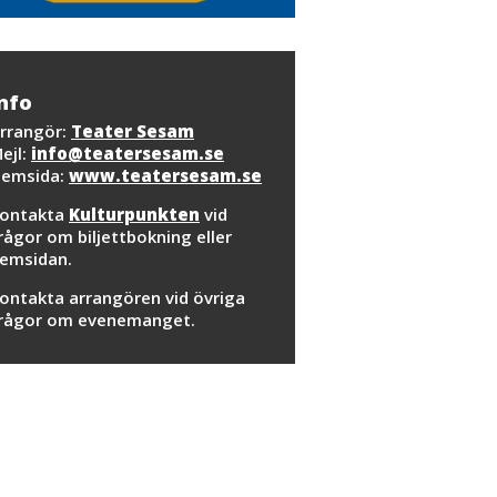
nfo
rrangör:
Teater Sesam
ejl:
info@teatersesam.se
emsida:
www.teatersesam.se
ontakta
Kulturpunkten
vid
rågor om biljettbokning eller
emsidan.
ontakta arrangören vid övriga
rågor om evenemanget.