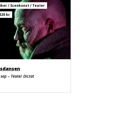
iker / Scenkonst / Teater
320 kr
sdansen
 sep – Teater Dictat