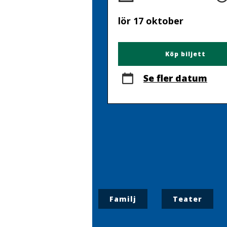
lör 17 oktober
Köp biljett
Se fler datum
Familj
Teater