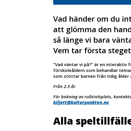
Vad händer om du int
att glömma den handl
så länge vi bara vänt
Vem tar första steget
”Vad väntar vi på?” är en interaktiv 
förskoleåldern som behandlar teman
som stöttar barnen från tidig ålder
Från 2-5 år
För bokning av rullstolsplats, kontak
biljett@kulturpunkten.nu
Alla speltillfäll