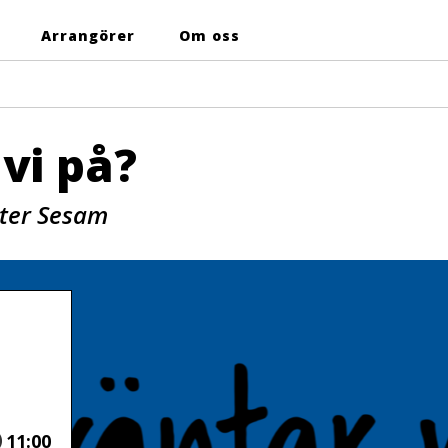
Arrangörer
Om oss
vi på?
ater Sesam
Tid
11:00