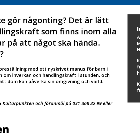
e gör någonting? Det är lätt
I
ingskraft som finns inom alla
A
ar på att något ska hända.
M
H
?
K
f
föreställning med ett nyskrivet manus för barn i
h
 om inverkan och handlingskraft i stunden, och
 att dom kan påverka sin omgivning och värld.
K
f
ta Kulturpunkten och föranmäl på 031-368 32 99 eller
en