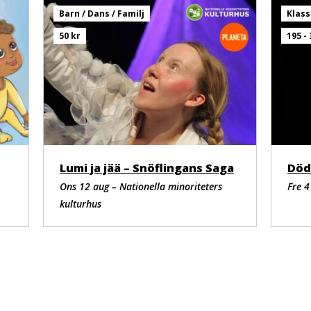
Barn / Dans / Familj
Klass
50 kr
195 - 
Lumi ja jää – Snöflingans Saga
Död
Ons 12 aug – Nationella minoriteters
Fre 4
kulturhus