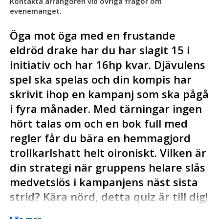
Kontakta arrangören vid övriga frågor om
evenemanget.
Öga mot öga med en frustande
eldröd drake har du har slagit 15 i
initiativ och har 16hp kvar. Djävulens
spel ska spelas och din kompis har
skrivit ihop en kampanj som ska pågå
i fyra månader. Med tärningar ingen
hört talas om och en bok full med
regler får du bära en hemmagjord
trollkarlshatt helt oironiskt. Vilken är
din strategi när gruppens helare slås
medvetslös i kampanjens näst sista
strid? Kära nörd, detta quiz är till dig!