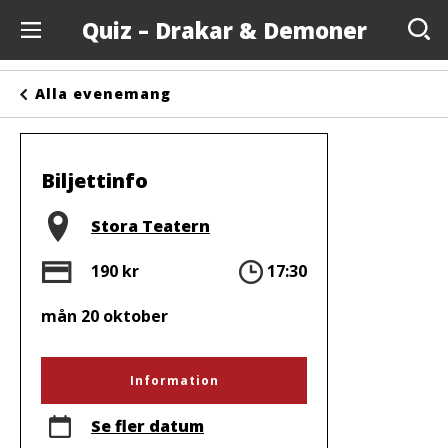
Quiz – Drakar & Demoner
Evenemang
Alla evenemang
Anslagstavlan
Arrangörer
Biljettinfo
Kontakta oss
Plats
Stora Teatern
Om oss
Pris
Tid
190 kr
17:30
mån 20 oktober
Information
Se fler datum