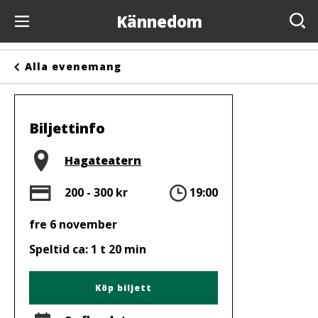
Kännedom
Evenemang
Alla evenemang
Anslagstavlan
Arrangörer
Biljettinfo
Kontakta oss
Plats
Hagateatern
Om oss
Pris
Tid
200 - 300 kr
19:00
fre 6 november
Speltid ca: 1 t 20 min
Köp biljett