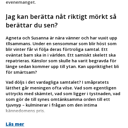
evenemanget.
Jag kan berätta nåt riktigt mörkt så
berättar du sen?
Agneta och Susanna är nära vänner och har vuxit upp
tllsammans. Under en sensommar som blir höst som
blir vinter får vi följa deras förtroliga samtal. Ett
oväntat barn ska in i världen. Ett samiskt skelett ska
repatrieras. Känslor som skulle ha varit begravda för
länge sedan kommer upp till ytan. Kan uppriktighet bli
för smärtsam?
Vad döljs i det vardagliga samtalet? I småpratets
lätthet går meningen ofta vilse. Vad som egentligen
uttrycks med skämtet, vad som ligger i tystnaden, vad
som gör de till synes omtänksamma orden till ett
tjuvnyp – kulminerar i frågan om den intima
kännedomens pris.
Av:
Linnea Axelsson
Läs mer
På scen:
Ylva Nilsson & Sara Klingvall