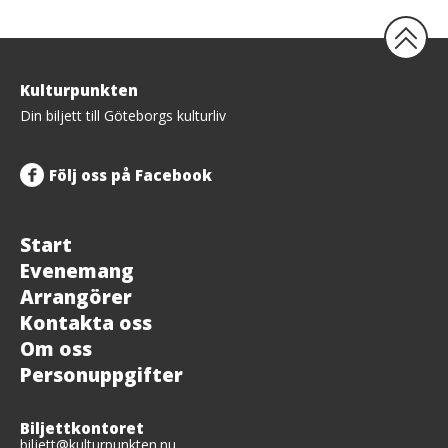
Tillbaka
Kulturpunkten
upp
Din biljett till Göteborgs kulturliv
Följ oss på Facebook
Start
Evenemang
Arrangörer
Kontakta oss
Om oss
Personuppgifter
Biljettkontoret
biljett@kulturpunkten.nu