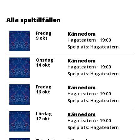
Regissör:
Helena Gezelius
Kompositör:
Frida Hyvönen
Scenograf, Kostym- och Maskdesigner:
Heidi
Alla speltillfällen
Saikkonen
Ljusdesigner:
Åsa Holtz
Fredag
Kännedom
Föreställningstekniker:
Amanda Nord
9 okt
Hagateatern · 19:00
Konstruktör:
Krister “Kritan” Nylander
Spelplats: Hagateatern
Producent & Grafisk formgivare:
Hanna Haag
Onsdag
Kännedom
14 okt
Hagateatern · 19:00
Spelplats: Hagateatern
Fredag
Kännedom
16 okt
Hagateatern · 19:00
Spelplats: Hagateatern
Lördag
Kännedom
17 okt
Hagateatern · 19:00
Spelplats: Hagateatern