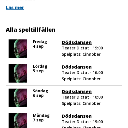
Alex – Folke Narin
Läs mer
Edgar – Johan Svensson
Kirsty – Eva Johansson
Jenny – MJ Deans
Alla speltillfällen
Regi och bearbetning: Matthew Short
Översättning: Johan Svensson
Fredag
Dödsdansen
Dramaturgi: Sofia Bagge
4 sep
Teater Dictat · 19:00
Producent: Andreas Luukinen
Spelplats: Cinnober
Producent: Hampus Rudqvist
Foto: Viktor Jonsson
Lördag
Dödsdansen
5 sep
Teater Dictat · 16:00
Spelplats: Cinnober
Söndag
Dödsdansen
6 sep
Teater Dictat · 16:00
Spelplats: Cinnober
Måndag
Dödsdansen
7 sep
Teater Dictat · 19:00
Spelplats: Cinnober