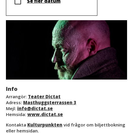
Se fler datum
Info
Arrangör:
Teater Dictat
Adress:
Masthuggsterrassen 3
Mejl:
info@dictat.se
Hemsida:
www.dictat.se
Kontakta
Kulturpunkten
vid frågor om biljettbokning
eller hemsidan.