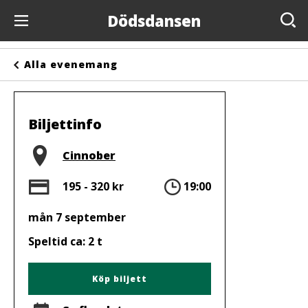
Dödsdansen
Evenemang
Alla evenemang
Anslagstavlan
Arrangörer
Biljettinfo
Kontakta oss
Plats
Cinnober
Om oss
Pris
Tid
195 - 320 kr
19:00
mån 7 september
Speltid ca: 2 t
Köp biljett