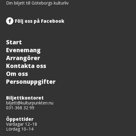
upp
Din biljett till Göteborgs kulturliv
Följ oss på Facebook
Start
Evenemang
Arrangörer
Kontakta oss
Om oss
Personuppgifter
Biljettkontoret
biljett@kulturpunkten.nu
031-368 32 99
Öppettider
Vardagar 12–18
Lördag 10–14