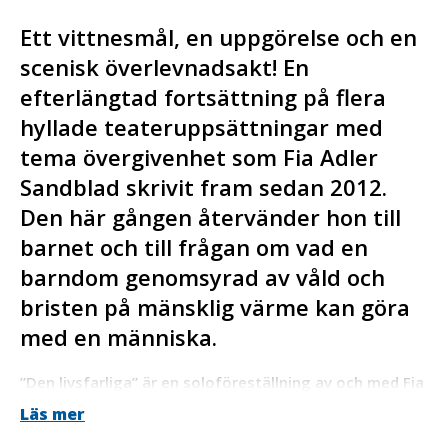
Ett vittnesmål, en uppgörelse och en
scenisk överlevnadsakt! En
efterlängtad fortsättning på flera
hyllade teateruppsättningar med
tema övergivenhet som Fia Adler
Sandblad skrivit fram sedan 2012.
Den här gången återvänder hon till
barnet och till frågan om vad en
barndom genomsyrad av våld och
bristen på mänsklig värme kan göra
med en människa.
”Den livsfarliga” är en soloföreställning av och med Fia
Adler Sandblad, regi och dramaturgi Lee Delong.
Läs mer
Nyskriven musik av Jonas Franke-Blom. Föreställningen
handlar om hur ett barnhemsbarn finner sin röst i