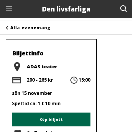
Den livsfarliga
Evenemang
Alla evenemang
Anslagstavlan
Arrangörer
Biljettinfo
Kontakta oss
Plats
ADAS teater
Om oss
Pris
Tid
200 - 265 kr
15:00
sön 15 november
Speltid ca: 1 t 10 min
Köp biljett