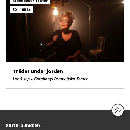
Scenkonst / Teater
50 - 180 kr
Trädet under jorden
Lör 5 sep – Göteborgs Dramatiska Teater
Tillbaka
Kulturpunkten