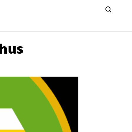
Sök
rhus