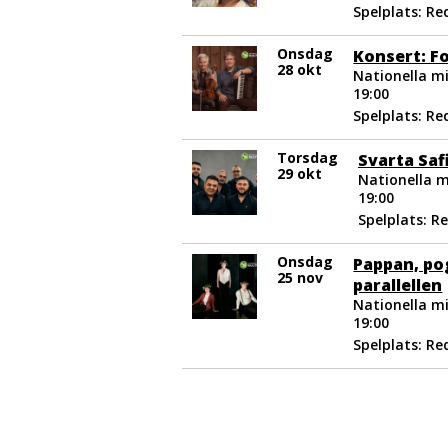
Spelplats: R
Onsdag
Konsert: F
28 okt
Nationella mi
19:00
Spelplats: R
Torsdag
Svarta Saf
29 okt
Nationella m
19:00
Spelplats: R
Onsdag
Pappan, p
25 nov
parallellen
Nationella mi
19:00
Spelplats: R