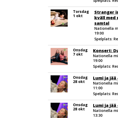
Spelplats: R
Torsdag
Stranger i
1 okt
kväll med
samtal
Nationella m
19:00
Spelplats: R
Onsdag
Konsert: D
7 okt
Nationella mi
19:00
Spelplats: R
Onsdag
Lumi ja jää
28 okt
Nationella mi
11:00
Spelplats: R
Onsdag
Lumi ja jää
28 okt
Nationella mi
13:30