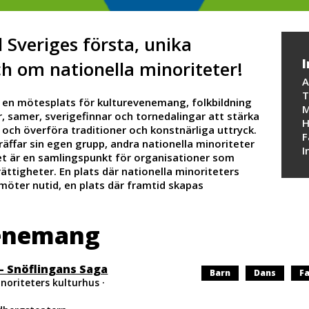
Sveriges första, unika
I
h om nationella minoriteter!
A
T
r en mötesplats för kulturevenemang, folkbildning
M
r, samer, sverigefinnar och tornedalingar att stärka
H
a och överföra traditioner och konstnärliga uttryck.
F
träffar sin egen grupp, andra nationella minoriteter
I
et är en samlingspunkt för organisationer som
rättigheter. En plats där nationella minoriteters
a möter nutid, en plats där framtid skapas
enemang
 – Snöflingans Saga
Se
Se
S
Barn
Dans
Fa
noriteters kulturhus ·
alla
alla
al
events
events
ev