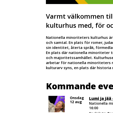
Varmt välkommen till 
kulturhus med, för oc
Nationella minoriteters kulturhus ä
och samtal. En plats för romer, juda
sin identitet, återta språk, förmedl
En plats där nationella minoriteter 
och majoritetssamhället. Kulturhus
arbetar för nationella minoriteters 
kulturarv syns, en plats där histori
Kommande ev
Onsdag
Lumi ja jää
12 aug
Nationella mi
16:00