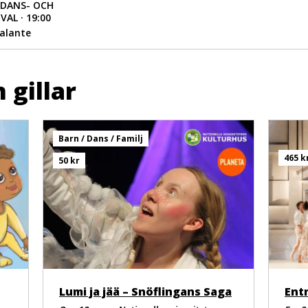
DANS- OCH
AL · 19:00
talante
 Mortimer
 gillar
Barn / Dans / Familj
465 k
50 kr
k drift
y Boyce, Jazmin Whittall, Jacobus Engelbrecht
Lumi ja jää – Snöflingans Saga