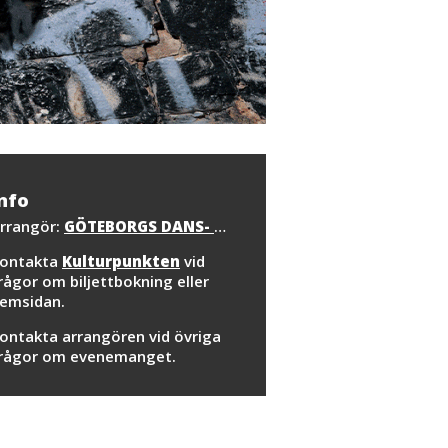
nfo
rrangör:
GÖTEBORGS DANS- OCH TEATERFESTIVAL
ontakta
Kulturpunkten
vid
rågor om biljettbokning eller
emsidan.
ontakta arrangören vid övriga
rågor om evenemanget.