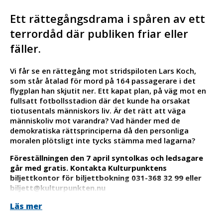
Ett rättegångsdrama i spåren av ett
terrordåd där publiken friar eller
fäller.
Vi får se en rättegång mot stridspiloten Lars Koch,
som står åtalad för mord på 164 passagerare i det
flygplan han skjutit ner. Ett kapat plan, på väg mot en
fullsatt fotbollsstadion där det kunde ha orsakat
tiotusentals människors liv. Är det rätt att väga
människoliv mot varandra? Vad händer med de
demokratiska rättsprinciperna då den personliga
moralen plötsligt inte tycks stämma med lagarna?
Föreställningen den 7 april syntolkas och ledsagare
går med gratis. Kontakta Kulturpunktens
biljettkontor för biljettbokning 031-368 32 99 eller
biljett@kulturpunkten.nu
Manus: Ferdinand von Schirach
Läs mer
Regi: Erik Åkerlind