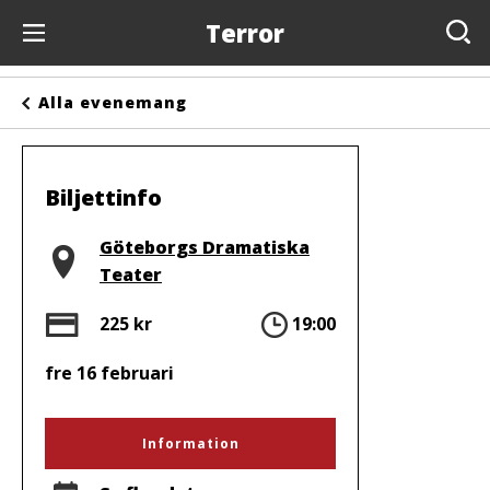
Terror
Evenemang
Alla evenemang
Anslagstavlan
Arrangörer
Biljettinfo
Kontakta oss
Plats
Göteborgs Dramatiska
Teater
Om oss
Pris
Tid
225 kr
19:00
fre 16 februari
Information