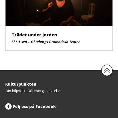
Trädet under jorden
Lör 5 sep – Göteborgs Dramatiska Teater
Tillbaka
Kulturpunkten
upp
Din biljett till Göteborgs kulturliv
Följ oss på Facebook