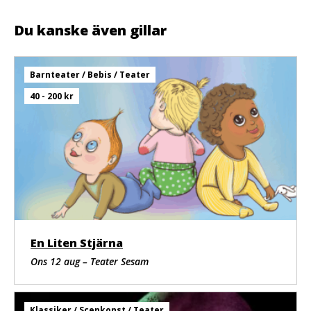
På scen: Hanna Ullerstam, Mia Eriksson, Moa Myrén, Jon
Gavelin, Lars G Wik, Yasmina Ould el Kabla och Miia
Du kanske även gillar
Rasku.
Barnteater / Bebis / Teater
40 - 200 kr
En Liten Stjärna
Ons 12 aug – Teater Sesam
Klassiker / Scenkonst / Teater