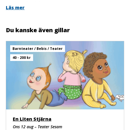
Scenografi och kostym: Karin Agélii
Läs mer
Ljus: Ola Karlberg
Foto: Ola Kjelbye
Tack till Fia Ekberg
Du kanske även gillar
Barnteater / Bebis / Teater
40 - 200 kr
En Liten Stjärna
Ons 12 aug – Teater Sesam