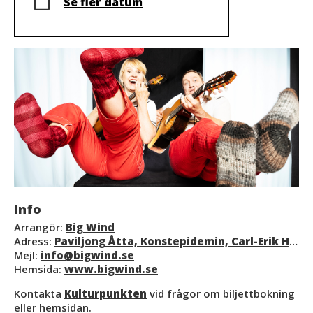
Se fler datum
Info
Arrangör:
Big Wind
Adress:
Paviljong Åtta, Konstepidemin, Carl-Erik Hammaréns backe 4
Mejl:
info@bigwind.se
Hemsida:
www.bigwind.se
Kontakta
Kulturpunkten
vid frågor om biljettbokning
eller hemsidan.