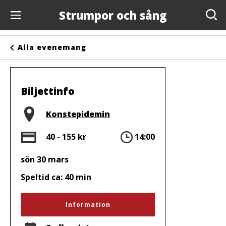
Strumpor och sång
Evenemang
Alla evenemang
Anslagstavlan
Arrangörer
Biljettinfo
Kontakta oss
Plats
Konstepidemin
Om oss
Pris
Tid
40 - 155 kr
14:00
sön 30 mars
Speltid ca: 40 min
Information