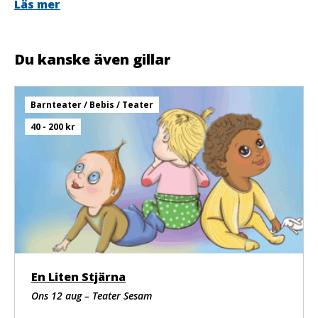
Rekvisita och kostym: Cilla Klein
Läs mer
Musik: Ola Karlberg, Harriet Ohlsson och Lotta Sjölin
Cederblom
Foto: Lina Ikse
Du kanske även gillar
Information om tillgänglighet på
spelplatsen:
https://www.bigwind.se/om-
oss/#tillganglighet
Barnteater / Bebis / Teater
40 - 200 kr
En Liten Stjärna
Ons 12 aug – Teater Sesam