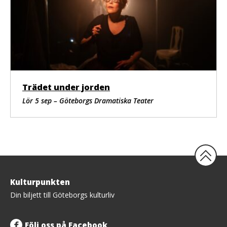
Trädet under jorden
Lör 5 sep – Göteborgs Dramatiska Teater
Tillbaka
Kulturpunkten
upp
Din biljett till Göteborgs kulturliv
Följ oss på Facebook