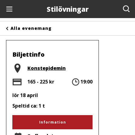
Stilövningar
Evenemang
Alla evenemang
Anslagstavlan
Arrangörer
Biljettinfo
Kontakta oss
Plats
Konstepidemin
Om oss
Pris
Tid
165 - 225 kr
19:00
lör 18 april
Speltid ca: 1 t
Information