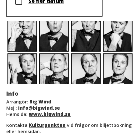
Se fler datum
Info
Arrangör:
Big Wind
Mejl:
info@bigwind.se
Hemsida:
www.bigwind.se
Kontakta
Kulturpunkten
vid frågor om biljettbokning
eller hemsidan.