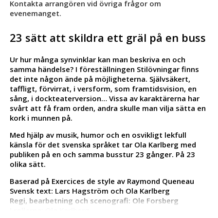
Kontakta arrangören vid övriga frågor om
evenemanget.
23 sätt att skildra ett gräl på en buss
Ur hur många synvinklar kan man beskriva en och
samma händelse? I föreställningen Stilövningar finns
det inte någon ände på möjligheterna. Självsäkert,
taffligt, förvirrat, i versform, som framtidsvision, en
sång, i dockteaterversion… Vissa av karaktärerna har
svårt att få fram orden, andra skulle man vilja sätta en
kork i munnen på.
Med hjälp av musik, humor och en osvikligt lekfull
känsla för det svenska språket tar Ola Karlberg med
publiken på en och samma busstur 23 gånger. På 23
olika sätt.
Baserad på Exercices de style av Raymond Queneau
Svensk text: Lars Hagström och Ola Karlberg
Regi, bearbetning och scenografi: Ole Forsberg
I rollerna: Ola Karlberg