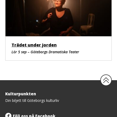
Trädet under jorden
Lör 5 sep – Göteborgs Dramatiska Teater
Tillbaka
Kulturpunkten
upp
Din biljett till Göteborgs kulturliv
Följ oss på Facebook