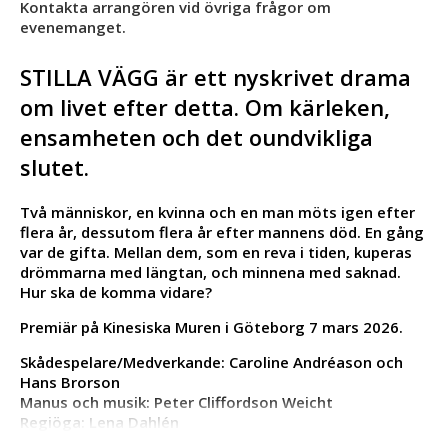
Kontakta arrangören vid övriga frågor om
evenemanget.
STILLA VÄGG är ett nyskrivet drama
om livet efter detta. Om kärleken,
ensamheten och det oundvikliga
slutet.
Två människor, en kvinna och en man möts igen efter
flera år, dessutom flera år efter mannens död. En gång
var de gifta. Mellan dem, som en reva i tiden, kuperas
drömmarna med längtan, och minnena med saknad.
Hur ska de komma vidare?
Premiär på Kinesiska Muren i Göteborg 7 mars 2026.
Skådespelare/Medverkande: Caroline Andréason och
Hans Brorson
Manus och musik: Peter Cliffordson Weicht
Regiöga: Lena Dahlén
Scenografi och kostym: Lisa Hjertén