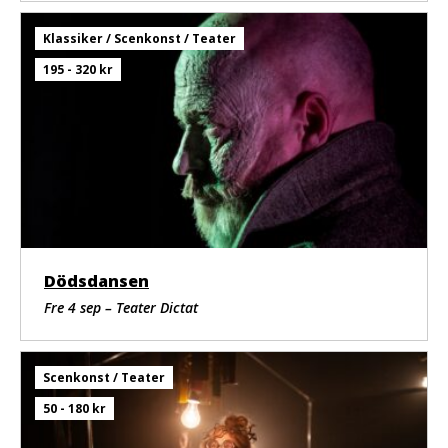
vi skapat ett tiotal verk; främst scenkonst, men även
kortfilm och fotoutställning. Formen kan skifta, men
Klassiker / Scenkonst / Teater
vårt sociala engagemang och viljan att länka konsten
till verkligheten är den främsta drivkraften.
195 - 320 kr
Dödsdansen
Fre 4 sep – Teater Dictat
Scenkonst / Teater
50 - 180 kr