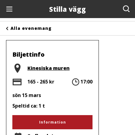
Stilla vägg
Evenemang
Alla evenemang
Anslagstavlan
Arrangörer
Biljettinfo
Kontakta oss
Plats
Kinesiska muren
Om oss
Pris
Tid
165 - 265 kr
17:00
sön 15 mars
Speltid ca: 1 t
Information