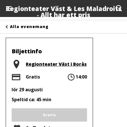
Regionteater Väst & Les Maladroits
‐ Allt har ett pris
Evenemang
Alla evenemang
Anslagstavlan
Arrangörer
Biljettinfo
Kontakta oss
Plats
Regionteater Väst i Borås
Om oss
Pris
Tid
Gratis
14:00
lör 29 augusti
Speltid ca: 45 min
Gratis