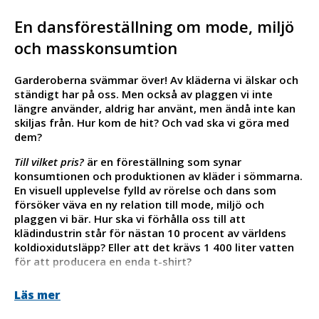
En dansföreställning om mode, miljö
och masskonsumtion
Garderoberna svämmar över! Av kläderna vi älskar och
ständigt har på oss. Men också av plaggen vi inte
längre använder, aldrig har använt, men ändå inte kan
skiljas från. Hur kom de hit? Och vad ska vi göra med
dem?
Till vilket pris?
är en föreställning som synar
konsumtionen och produktionen av kläder i sömmarna.
En visuell upplevelse fylld av rörelse och dans som
försöker väva en ny relation till mode, miljö och
plaggen vi bär. Hur ska vi förhålla oss till att
klädindustrin står för nästan 10 procent av världens
koldioxidutsläpp? Eller att det krävs 1 400 liter vatten
för att producera en enda t-shirt?
I
Till vilket pris?
ligger fokus på kassakvittot. En enkel
Läs mer
pappersrulle, men också en lista över våra inköp, en
katalog över en garderob, en bild av överflöd.