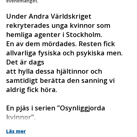
evenemanget.
Under Andra Världskriget
rekryterades unga kvinnor som
hemliga agenter i Stockholm.
En av dem mördades. Resten fick
allvarliga fysiska och psykiska men.
Det är dags
att hylla dessa hjältinnor och
samtidigt berätta den sanning vi
aldrig fick höra.
En pjäs i serien ”Osynliggjorda
kvinnor”.
Vi följer en av de unga kvinnor som värvades av vår
Läs mer
underrättelsetjänst. Hon hette Erika Wendt. Med livet