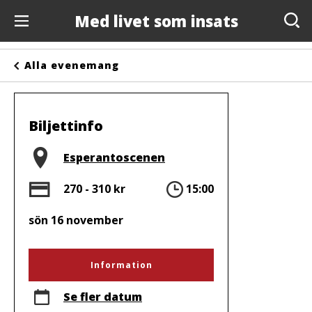
Med livet som insats
Evenemang
Alla evenemang
Anslagstavlan
Arrangörer
Biljettinfo
Kontakta oss
Plats
Esperantoscenen
Om oss
Pris
Tid
270 - 310 kr
15:00
sön 16 november
Information
Se fler datum