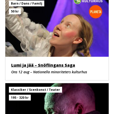
Barn / Dans / Familj
50 kr
Lumi ja jää – Snöflingans Saga
Ons 12 aug – Nationella minoriteters kulturhus
Klassiker / Scenkonst / Teater
195 - 320 kr