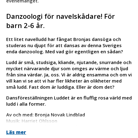
evenemanget.
Danzoologi för navelskådare! För
barn 2-6 år.
Ett litet navelludd har fångat Bronjas dansöga och
studeras nu djupt för att dansas av denna Sveriges
enda danzoolog. Med vad gör egentligen en sådan?
Ludd är små, studsiga, kliande, njutande, snurrande och
mycket närvarande djur som omges av värme och ljud
från sina värdar. Ja, oss. Vi är aldrig ensamma och om vi
vill kan vi se att vi har fler likheter än olikheter med
små ludd. Fast dom är luddiga. Eller är dom det?
Dansföreställningen Luddet är en fluffig rosa värld med
ludd i alla former.
Av och med: Bronja Novak Lindblad
Musik: Harriet Ohlsson
Kostym och scenbild: Anna Kraft
Läs mer