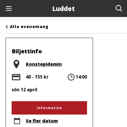
Luddet
Evenemang
Alla evenemang
Anslagstavlan
Arrangörer
Biljettinfo
Kontakta oss
Plats
Konstepidemin
Om oss
Pris
Tid
40 - 155 kr
14:00
sön 12 april
Information
Se fler datum