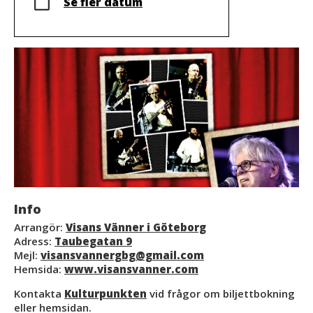
Se fler datum
Info
Arrangör:
Visans Vänner i Göteborg
Adress:
Taubegatan 9
Mejl:
visansvannergbg@gmail.com
Hemsida:
www.visansvanner.com
Kontakta
Kulturpunkten
vid frågor om biljettbokning
eller hemsidan.