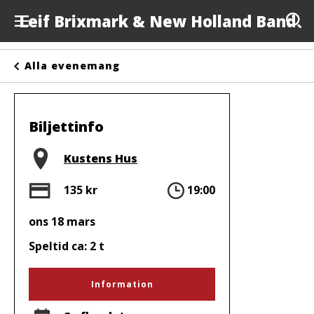
Leif Brixmark & New Holland Band
Evenemang
Alla evenemang
Anslagstavlan
Arrangörer
Biljettinfo
Kontakta oss
Plats
Kustens Hus
Om oss
Pris
Tid
135 kr
19:00
ons 18 mars
Speltid ca: 2 t
Information