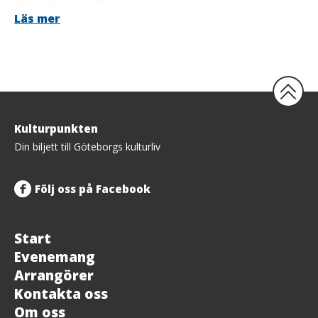
gitarr, drag-spel).
Läs mer
Förband/Ny scen: Nadine Vinter
Tillbaka
Kulturpunkten
upp
Din biljett till Göteborgs kulturliv
Följ oss på Facebook
Start
Evenemang
Arrangörer
Kontakta oss
Om oss