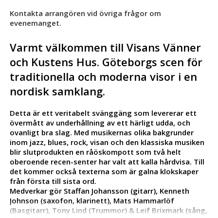
Kontakta arrangören vid övriga frågor om
evenemanget.
Varmt välkommen till Visans Vänner
och Kustens Hus. Göteborgs scen för
traditionella och moderna visor i en
nordisk samklang.
Detta är ett veritabelt svänggäng som levererar ett
övermått av underhållning av ett härligt udda, och
ovanligt bra slag. Med musikernas olika bakgrunder
inom jazz, blues, rock, visan och den klassiska musiken
blir slutprodukten en råöskompott som två helt
oberoende recen-senter har valt att kalla hårdvisa. Till
det kommer också texterna som är galna klokskaper
från första till sista ord.
Medverkar gör Staffan Johansson (gitarr), Kenneth
Johnson (saxofon, klarinett), Mats Hammarlöf
(Basgitarr), Tony Lind (Trummor) & Leif Brixmark (sång,