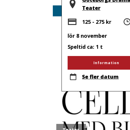
Teater
Pris
125 - 275 kr
lör 8 november
Speltid ca: 1 t
Information
Se fler datum
Teater