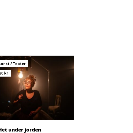
onst / Teater
80 kr
det under jorden