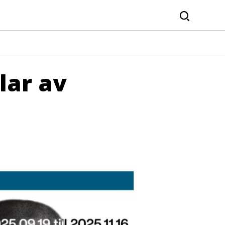
Sök
lar av