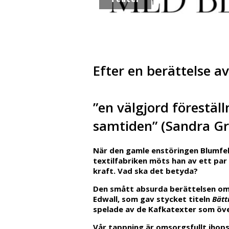
Efter en berättelse a
”en välgjord föreställ
samtiden” (Sandra Gr
När den gamle enstöringen Blumfe
textilfabriken möts han av ett par
kraft. Vad ska det betyda?
Den smått absurda berättelsen om 
Edwall, som gav stycket titeln
Bätt
spelade av de Kafkatexter som överf
Vår tappning är omsorgsfullt iho