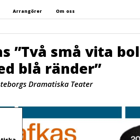
Arrangörer
Om oss
s ”Två små vita bol
ed blå ränder”
teborgs Dramatiska Teater
tiska