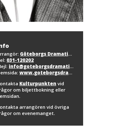
nfo
rrangör:
Göteborgs Dramatiska Teater
el:
031-120202
ejl:
info@goteborgsdramatiska.se
emsida:
www.goteborgsdramatiska.se
ontakta
Kulturpunkten
vid
rågor om biljettbokning eller
emsidan.
ontakta arrangören vid övriga
rågor om evenemanget.