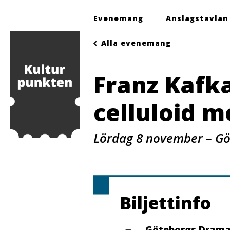
Evenemang
Anslagstavlan
Alla evenemang
Franz Kafka
celluloid m
Lördag 8 november – Gö
Biljettinfo
Plats
Göteborgs Drama