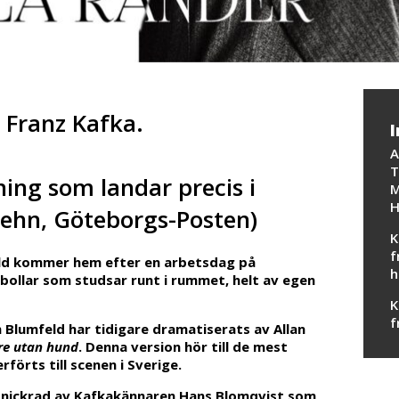
v Franz Kafka.
I
A
T
ning som landar precis i
M
H
ehn, Göteborgs-Posten)
K
f
ld kommer hem efter en arbetsdag på
h
 bollar som studsar runt i rummet, helt av egen
K
f
Blumfeld har tidigare dramatiserats av Allan
re utan hund
. Denna version hör till de mest
örts till scenen i Sverige.
psnickrad av Kafkakännaren Hans Blomqvist som