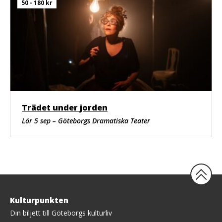
50 - 180 kr
Trädet under jorden
Lör 5 sep – Göteborgs Dramatiska Teater
Tillbaka
Kulturpunkten
upp
Din biljett till Göteborgs kulturliv