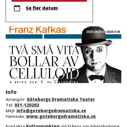
Se fler datum
Info
Arrangör:
Göteborgs Dramatiska Teater
Tel:
031-120202
Mejl:
info@goteborgsdramatiska.se
Hemsida:
www.goteborgsdramatiska.se
Kontakta
Kulturpunkten
vid frågor om biljettbokning