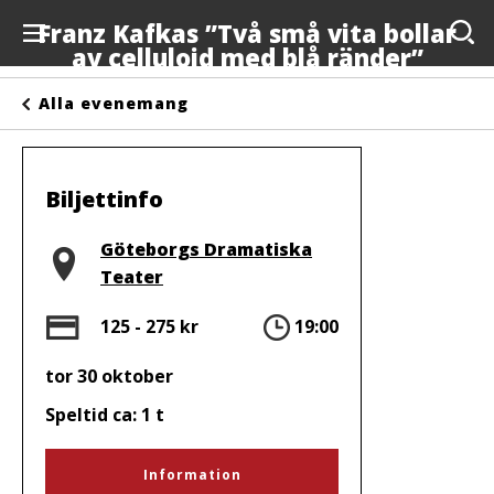
Franz Kafkas ”Två små vita bollar
av celluloid med blå ränder”
Evenemang
Alla evenemang
Anslagstavlan
Arrangörer
Biljettinfo
Kontakta oss
Plats
Göteborgs Dramatiska
Teater
Om oss
Pris
Tid
125 - 275 kr
19:00
tor 30 oktober
Speltid ca: 1 t
Information