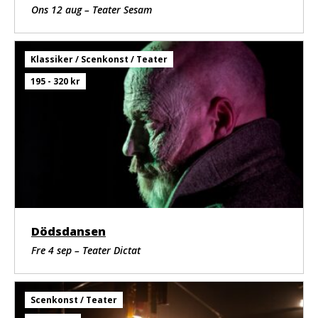
Mask: Jessica Cederholm.
Ons 12 aug – Teater Sesam
Producent: Robin Pohlstrand Björkman.
Klassiker / Scenkonst / Teater
195 - 320 kr
Dödsdansen
Fre 4 sep – Teater Dictat
Scenkonst / Teater