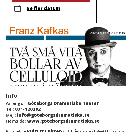
Se fler datum
Info
Arrangör:
Göteborgs Dramatiska Teater
Tel:
031-120202
Mejl:
info@goteborgsdramatiska.se
Hemsida:
www.goteborgsdramatiska.se
Kontakta
Kulturpunkten
vid frågor om biljettbokning