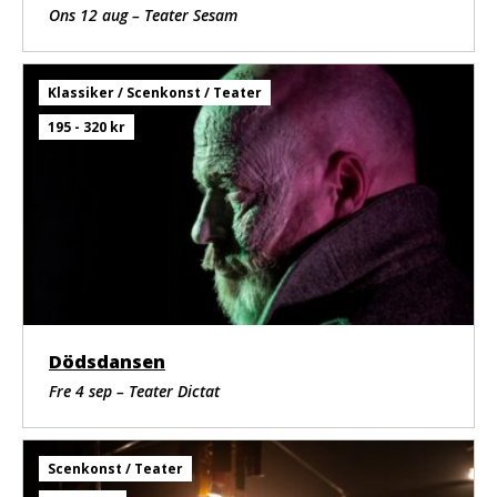
Mask: Jessica Cederholm.
Ons 12 aug – Teater Sesam
Producent: Robin Pohlstrand Björkman.
Klassiker / Scenkonst / Teater
195 - 320 kr
Dödsdansen
Fre 4 sep – Teater Dictat
Scenkonst / Teater