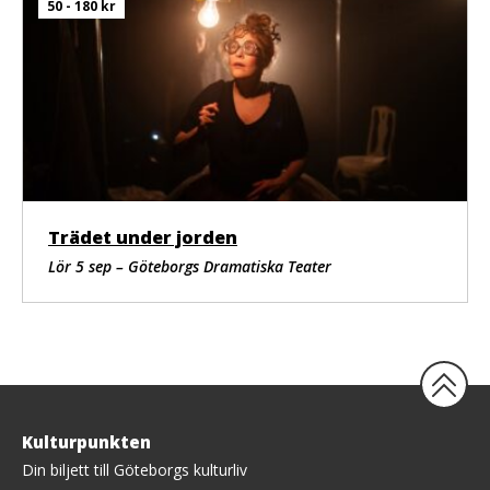
50 - 180 kr
Trädet under jorden
Lör 5 sep – Göteborgs Dramatiska Teater
Tillbaka
Kulturpunkten
upp
Din biljett till Göteborgs kulturliv