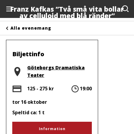
Franz Kafkas ”Två små vita bollar
av celluloid med blå ränder”
Evenemang
Alla evenemang
Anslagstavlan
Arrangörer
Biljettinfo
Kontakta oss
Plats
Göteborgs Dramatiska
Teater
Om oss
Pris
Tid
125 - 275 kr
19:00
tor 16 oktober
Speltid ca: 1 t
Information