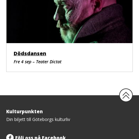
Dödsdansen
Fre 4 sep – Teater Dictat
Tillbaka
Kulturpunkten
upp
Din biljett till Göteborgs kulturliv
Följ oss på Facebook