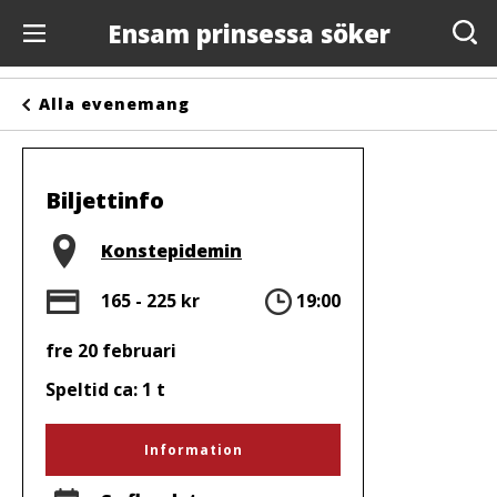
Ensam prinsessa söker
Evenemang
Alla evenemang
Anslagstavlan
Arrangörer
Biljettinfo
Kontakta oss
Plats
Konstepidemin
Om oss
Pris
Tid
165 - 225 kr
19:00
fre 20 februari
Speltid ca: 1 t
Information