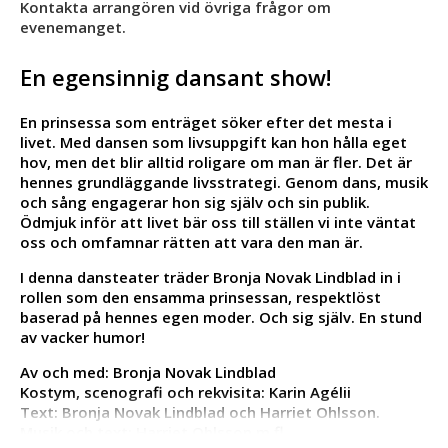
Kontakta arrangören vid övriga frågor om
evenemanget.
En egensinnig dansant show!
En prinsessa som enträget söker efter det mesta i
livet. Med dansen som livsuppgift kan hon hålla eget
hov, men det blir alltid roligare om man är fler. Det är
hennes grundläggande livsstrategi. Genom dans, musik
och sång engagerar hon sig själv och sin publik.
Ödmjuk inför att livet bär oss till ställen vi inte väntat
oss och omfamnar rätten att vara den man är.
I denna dansteater träder Bronja Novak Lindblad in i
rollen som den ensamma prinsessan, respektlöst
baserad på hennes egen moder. Och sig själv. En stund
av vacker humor!
Av och med: Bronja Novak Lindblad
Kostym, scenografi och rekvisita: Karin Agélii
Text: Bronja Novak Lindblad och Harriet Ohlsson.
Musik och text: Harriet Ohlsson m.fl.