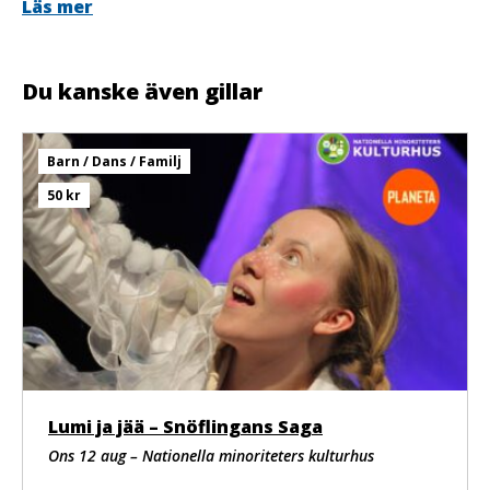
Foto: Lina Ikse
Läs mer
Du kanske även gillar
Barn / Dans / Familj
50 kr
Lumi ja jää – Snöflingans Saga
Ons 12 aug – Nationella minoriteters kulturhus