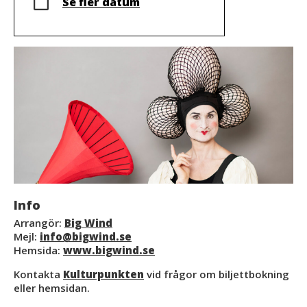
Se fler datum
Info
Arrangör:
Big Wind
Mejl:
info@bigwind.se
Hemsida:
www.bigwind.se
Kontakta
Kulturpunkten
vid frågor om biljettbokning
eller hemsidan.