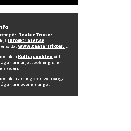
nfo
rrangör:
Teater Trixter
ejl:
info@trixter.se
emsida:
www.teatertrixter.se
ontakta
Kulturpunkten
vid
rågor om biljettbokning eller
emsidan.
ontakta arrangören vid övriga
rågor om evenemanget.