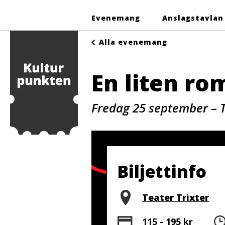
Evenemang
Anslagstavlan
Alla evenemang
En liten r
Fredag 25 september – T
Biljettinfo
Plats
Teater Trixter
Pris
115 - 195 kr