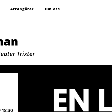
Arrangörer
Om oss
oman
eater Trixter
Tid
18:30