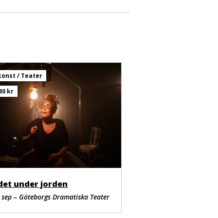
ents
egorin
onst / Teater
80 kr
det under jorden
 sep – Göteborgs Dramatiska Teater