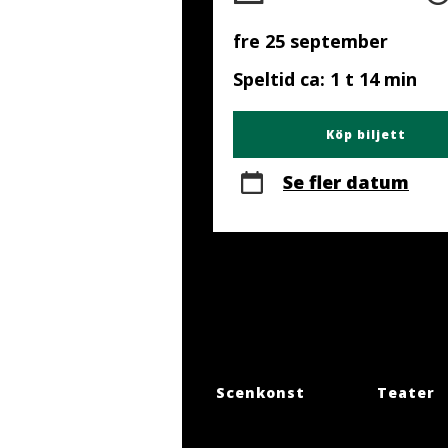
fre 25 september
Speltid ca: 1 t 14 min
Köp biljett
Se fler datum
Scenkonst
Teater