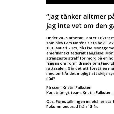
“Jag tänker alltmer p
jag inte vet om den g
Under 2026 arbetar Teater Trixter 
som blev Lars Noréns sista bok. Text
slut januari 2021, då Lisa Montgome
amerikanskt federalt fängelse. Mont
strängaste straff för mord på en hö
frågan om förmildrande omständig
rättssalen. Går det att förstå en män
med om? Är det möjligt att skilja s
nåd?
På scen: Kristin Falksten
Konstnärligt team: Kristin Falksten
Obs. Föreställningen innehåller star
Rekommenderad från 15 år.