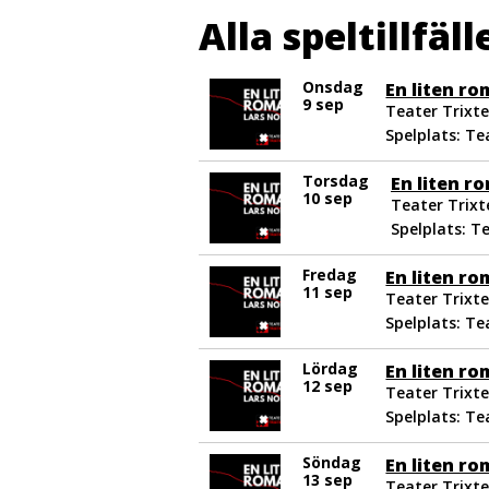
Alla speltillfäll
Onsdag
En liten r
9 sep
Teater Trixte
Spelplats: Te
Torsdag
En liten r
10 sep
Teater Trixte
Spelplats: T
Fredag
En liten r
11 sep
Teater Trixte
Spelplats: Te
Lördag
En liten r
12 sep
Teater Trixte
Spelplats: Te
Söndag
En liten r
13 sep
Teater Trixte