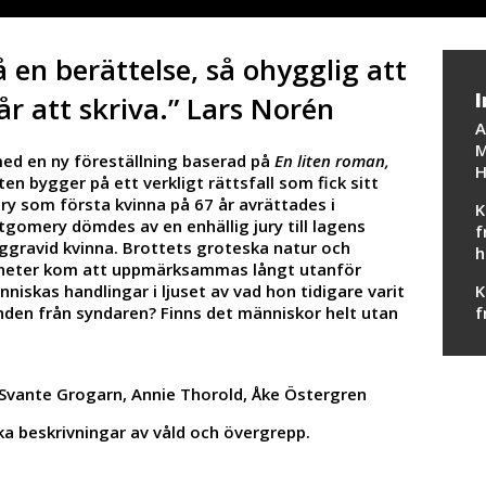
å en berättelse, så ohygglig att
I
år att skriva.” Lars Norén
A
M
med en ny föreställning baserad på
En liten roman,
H
en bygger på ett verkligt rättsfall som fick sitt
ry som första kvinna på 67 år avrättades i
K
gomery dömdes av en enhällig jury till lagens
f
ggravid kvinna. Brottets groteska natur och
h
heter kom att uppmärksammas långt utanför
niskas handlingar i ljuset av vad hon tidigare varit
K
ynden från syndaren? Finns det människor helt utan
f
, Svante Grogarn, Annie Thorold, Åke Östergren
ka beskrivningar av våld och övergrepp.