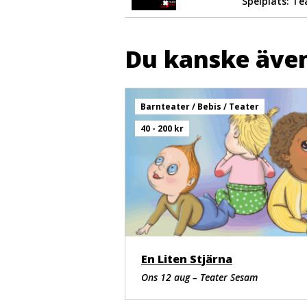
Spelplats: Te
Du kanske även
Barnteater / Bebis / Teater
40 - 200 kr
En Liten Stjärna
Ons 12 aug – Teater Sesam