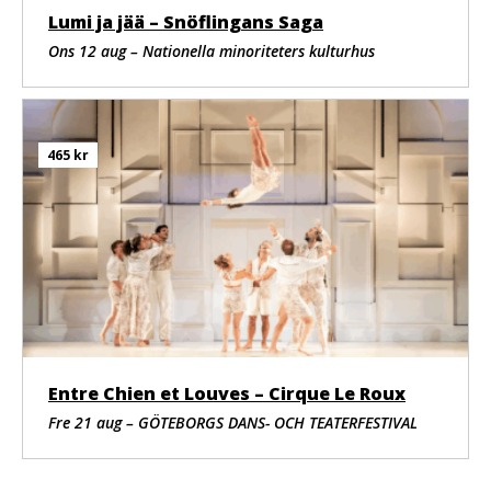
Ballhaus Prinzenallee Berlin
Lumi ja jää – Snöflingans Saga
Chamäleon Berlin
Ons 12 aug – Nationella minoriteters kulturhus
DELUSIONAL ‘I killed a man’ stöds stolt av Zirkus ON
Creative Alliance, som finansieras av Commissioner for
Culture and Media of the Federal Government of Germany
465 kr
genom programmet Promoting Connections inom Federal
Association of Independent Performing Arts (BFDK).
Entre Chien et Louves – Cirque Le Roux
Fre 21 aug – GÖTEBORGS DANS- OCH TEATERFESTIVAL