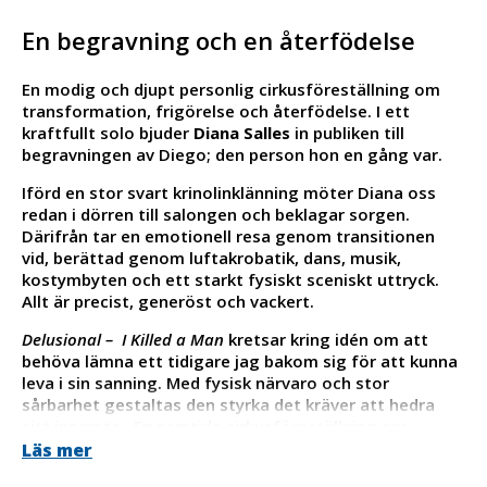
En begravning och en återfödelse
En modig och djupt personlig cirkusföreställning om
transformation, frigörelse och återfödelse. I ett
kraftfullt solo bjuder
Diana Salles
in publiken till
begravningen av Diego; den person hon en gång var.
Iförd en stor svart krinolinklänning möter Diana oss
redan i dörren till salongen och beklagar sorgen.
Därifrån tar en emotionell resa genom transitionen
vid, berättad genom luftakrobatik, dans, musik,
kostymbyten och ett starkt fysiskt sceniskt uttryck.
Allt är precist, generöst och vackert.
Delusional – I Killed a Man
kretsar kring idén om att
behöva lämna ett tidigare jag bakom sig för att kunna
leva i sin sanning. Med fysisk närvaro och stor
sårbarhet gestaltas den styrka det kräver att hedra
sitt innersta. En samtida cirkusföreställning om
överlevnad, mod och självbestämmande. Och om att
Läs mer
lämna sitt förflutna bakom sig för att kunna födas på