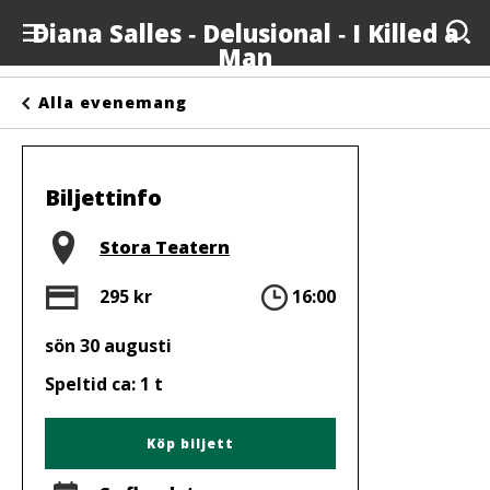
Diana Salles ‐ Delusional ‐ I Killed a
Man
Evenemang
Alla evenemang
Anslagstavlan
Arrangörer
Biljettinfo
Kontakta oss
Plats
Stora Teatern
Om oss
Pris
Tid
295 kr
16:00
sön 30 augusti
Speltid ca: 1 t
Köp biljett