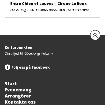
Entre Chien et Louves – Cirque Le Roux
Med stöd av
FODAC (Fonds de Développement des Arts et de la
Fre 21 aug – GÖTEBORGS DANS- OCH TEATERFESTIVAL
Culture en Guinée), Ministère de la Culture, du Tourisme
et de l’Artisanat de Guinée, Institut Français, AFD
(Agence Française du Développement)
Tillbaka
Kulturpunkten
upp
Din biljett till Göteborgs kulturliv
Följ oss på Facebook
Start
Evenemang
Arrangörer
Kontakta oss