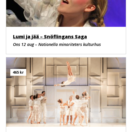
Ljus
Jean-Marie Prouvèze
Kostym
Solenne Capmas
Produktion
Lumi ja jää – Snöflingans Saga
Kompani
Ons 12 aug – Nationella minoriteters kulturhus
Circus Baobab
Delegerad produktion
R’en Cirque
Exekutiv producent
Richard Djoudi
465 kr
Samproduktion
Centre Culturel Franco-Guinéen, Archaos Pôle National
Cirque Marseille, La Verrerie d’Alès Pôle National Cirque
Occitanie, Théâtre de Rungis
Residens och samarbetsparter
Le Pôle – scène conventionnée, La Scala Provence, La
Scala Paris, Centre Culturel Franco-Guinéen, La Verrerie
d’Alès Pôle National Cirque Occitanie, Théâtre de
Rungis