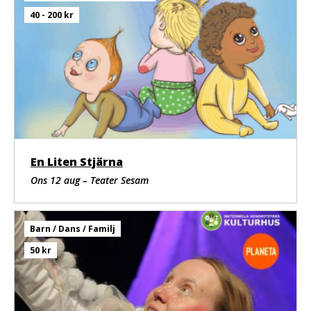
Kadiatou Camara
Mamadama Camara
40 - 200 kr
Yarie Camara
Mariama Ciré Soumah
M’Mah Soumah
M’Mah Sylla
Djibril Coumbassa
Amara Tambassa
Mohamed Touré
Konstnärligt team
Konstnärlig ledning
En Liten Stjärna
Kerfalla Camara
Ons 12 aug – Teater Sesam
Regi och scenografi
Yann Ecauvre
Cirkusmedverkan
Julie Delaire och Mehdi Azéma
Barn / Dans / Familj
Musik och ljud
50 kr
Yann Ecauvre och Mehdi Azéma
Koreografi (kollektiv)
Yann Ecauvre, Mehdi Azéma, Julie Delaire, Mouna Nemri
och artisterna