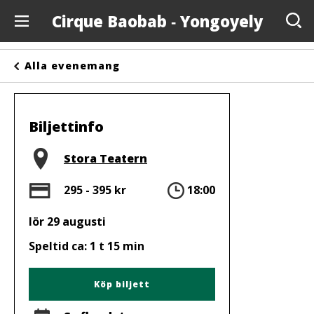
Cirque Baobab ‐ Yongoyely
Evenemang
Alla evenemang
Anslagstavlan
Arrangörer
Biljettinfo
Kontakta oss
Plats
Stora Teatern
Om oss
Pris
Tid
295 - 395 kr
18:00
lör 29 augusti
Speltid ca: 1 t 15 min
Köp biljett