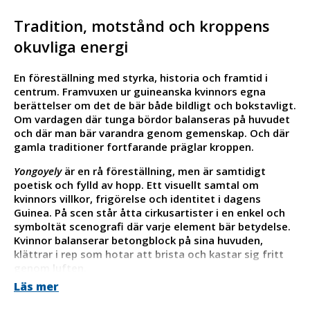
Tradition, motstånd och kroppens
okuvliga energi
En föreställning med styrka, historia och framtid i
centrum. Framvuxen ur guineanska kvinnors egna
berättelser om det de bär både bildligt och bokstavligt.
Om vardagen där tunga bördor balanseras på huvudet
och där man bär varandra genom gemenskap. Och där
gamla traditioner fortfarande präglar kroppen.
Yongoyely
är en rå föreställning, men är samtidigt
poetisk och fylld av hopp. Ett visuellt samtal om
kvinnors villkor, frigörelse och identitet i dagens
Guinea. På scen står åtta cirkusartister i en enkel och
symboltät scenografi där varje element bär betydelse.
Kvinnor balanserar betongblock på sina huvuden,
klättrar i rep som hotar att brista och kastar sig fritt
genom luften.
Läs mer
Just att bära tungt på huvudet, en central färdighet för
många afrikanska kvinnor, lyfts fram som både