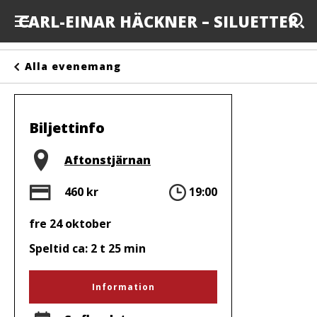
CARL-EINAR HÄCKNER – SILUETTER
Evenemang
Alla evenemang
Anslagstavlan
Arrangörer
Biljettinfo
Kontakta oss
Plats
Aftonstjärnan
Om oss
Pris
Tid
460 kr
19:00
fre 24 oktober
Speltid ca: 2 t 25 min
Information