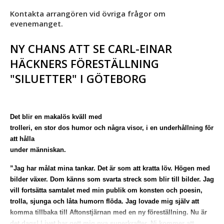
Kontakta arrangören vid övriga frågor om
evenemanget.
NY CHANS ATT SE CARL-EINAR
HÄCKNERS FÖRESTÄLLNING
"SILUETTER" I GÖTEBORG
Det blir en makalös kväll med
trolleri, en stor dos humor och några visor, i en underhållning för
att hålla
under människan.
”Jag har målat mina tankar. Det är som att kratta löv. Högen med
bilder växer. Dom känns som svarta streck som blir till bilder. Jag
vill fortsätta samtalet med min publik om konsten och poesin,
trolla, sjunga och låta humorn flöda. Jag lovade mig själv att
komma tillbaka till Aftonstjärnan med en ny föreställning. Nu är
det dags! Livet har gett mig nya superkrafter. Ni kommer att