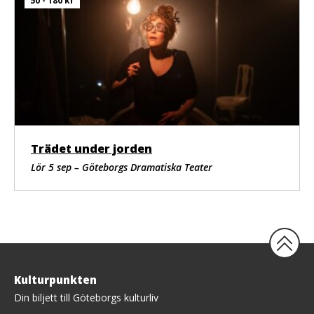
50 - 180 kr
Trädet under jorden
Lör 5 sep – Göteborgs Dramatiska Teater
Tillbaka
Kulturpunkten
upp
Din biljett till Göteborgs kulturliv