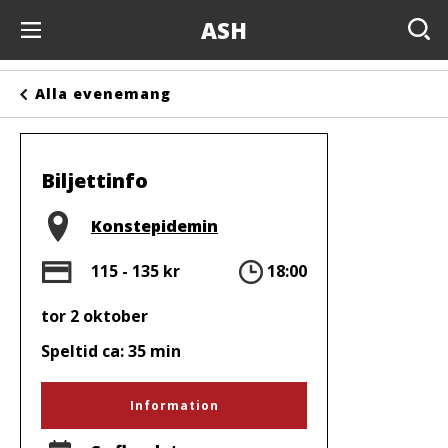
ASH
Evenemang
Alla evenemang
Anslagstavlan
Arrangörer
Biljettinfo
Kontakta oss
Plats
Konstepidemin
Om oss
Pris
Tid
115 - 135 kr
18:00
tor 2 oktober
Speltid ca: 35 min
Information