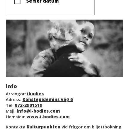
Se fler datum
Info
Arrangör:
ibodies
Adress:
Konstepidemins väg 6
Tel:
072-2901519
Mejl:
info@i-bodies.com
Hemsida:
www.i-bodies.com
Kontakta
Kulturpunkten
vid frågor om biljettbokning