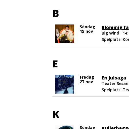
B
Söndag
Blommig fa
15 nov
Big Wind · 14
Spelplats: K
E
Fredag
En Julsaga
27 nov
Teater Sesam
Spelplats: T
K
Söndag
Kullerbagg