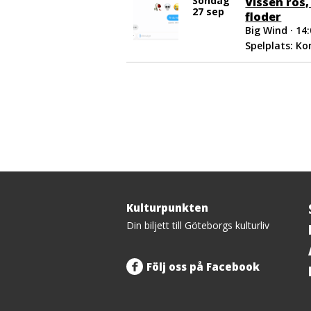
Söndag
Vissen ros,
27 sep
floder
Big Wind · 14
Spelplats: K
Kulturpunkten
Tillbaka
Din biljett till Göteborgs kulturliv
upp
Följ oss på Facebook