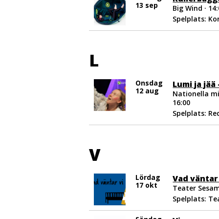
13 sep
Big Wind · 14
Spelplats: K
L
Onsdag
Lumi ja jää
12 aug
Nationella mi
16:00
Spelplats: R
V
Lördag
Vad väntar 
17 okt
Teater Sesam
Spelplats: T