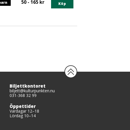
50 - 165 kr
barn
egorin
Köp
ts
gorin
Biljettkontoret
biljett@kulturpunkten.nu
031-368 32 99
Öppettider
Vardagar 12–18
Lördag 10–14