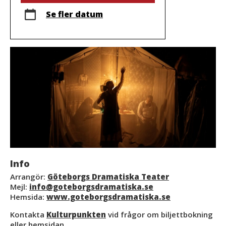
Se fler datum
Info
Arrangör:
Göteborgs Dramatiska Teater
Mejl:
info@goteborgsdramatiska.se
Hemsida:
www.goteborgsdramatiska.se
Kontakta
Kulturpunkten
vid frågor om biljettbokning
eller hemsidan.