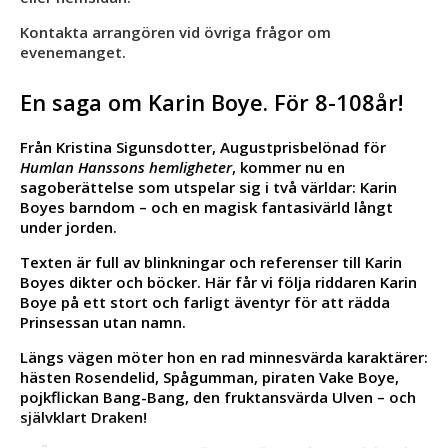
Kontakta arrangören vid övriga frågor om
evenemanget.
En saga om Karin Boye. För 8-108år!
Från Kristina Sigunsdotter, Augustprisbelönad för
Humlan Hanssons hemligheter
, kommer nu en
sagoberättelse som utspelar sig i två världar: Karin
Boyes barndom – och en magisk fantasivärld långt
under jorden.
Texten är full av blinkningar och referenser till Karin
Boyes dikter och böcker. Här får vi följa riddaren Karin
Boye på ett stort och farligt äventyr för att rädda
Prinsessan utan namn.
Längs vägen möter hon en rad minnesvärda karaktärer:
hästen Rosendelid, Spågumman, piraten Vake Boye,
pojkflickan Bang-Bang, den fruktansvärda Ulven – och
självklart Draken!