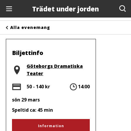
Trädet under jorden
Evenemang
Alla evenemang
Anslagstavlan
Arrangörer
Biljettinfo
Kontakta oss
Plats
Göteborgs Dramatiska
Teater
Om oss
Pris
Tid
50 - 140 kr
14:00
sön 29 mars
Speltid ca: 45 min
Information