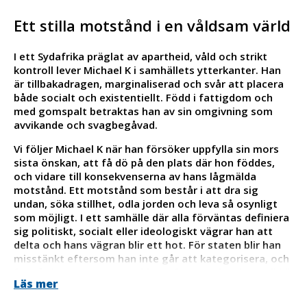
Ett stilla motstånd i en våldsam värld
I ett Sydafrika präglat av apartheid, våld och strikt
kontroll lever Michael K i samhällets ytterkanter. Han
är tillbakadragen, marginaliserad och svår att placera
både socialt och existentiellt. Född i fattigdom och
med gomspalt betraktas han av sin omgivning som
avvikande och svagbegåvad.
Vi följer Michael K när han försöker uppfylla sin mors
sista önskan, att få dö på den plats där hon föddes,
och vidare till konsekvenserna av hans lågmälda
motstånd. Ett motstånd som består i att dra sig
undan, söka stillhet, odla jorden och leva så osynligt
som möjligt. I ett samhälle där alla förväntas definiera
sig politiskt, socialt eller ideologiskt vägrar han att
delta och hans vägran blir ett hot. För staten blir han
misstänkt eftersom han inte går att kategorisera, och
för vårdsystemet ett problem eftersom han inte vill bli
Läs mer
”botad”.