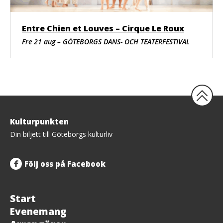
Videodesign
Kirsti Cumming
Foto (film) och fotografi
Entre Chien et Louves – Cirque Le Roux
Fiona McPherson
Foto
Fre 21 aug – GÖTEBORGS DANS- OCH TEATERFESTIVAL
Barrett de Kock
Produktion
Produktionsledare
Marisa Steenkamp
Stage manager, ljus- och AV-operatör
Puleng Mabuya
Tillbaka
Kulturpunkten
Administrativ producent (Baxter)
upp
Libie Nel
Din biljett till Göteborgs kulturliv
Assisterande stage managers
Kenan Fortuin, Nosibusiso (Queen) Jacob
Följ oss på Facebook
Ljudutrustning
Eastern Acoustics
Ljustekniker
Benever Arendse
Start
Scenmåleri
Evenemang
Yolandi van Jaarsveldt