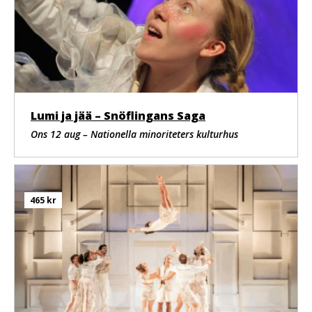
Dockregi, design och skapande
Adrian Kohler, Handspring Puppet Company
Musik
Kyle Shepherd
Scenbearbetning
Lara Foot
I samarbete med
Handspring Puppet Company
Lumi ja jää – Snöflingans Saga
Scenografi
Patrick Curtis
Ons 12 aug – Nationella minoriteters kulturhus
Dramaturgi
Felicitas Zürcher
Kostym
Phyllis Midlane
Ljus
465 kr
Joshua Cutts
Ljuddesign
Simon Kohler
Ljudsystemdesign
David Claassen
Videodesign och klippning
Yoav Dagan