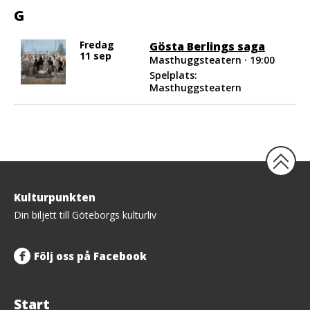
G
Fredag
Gösta Berlings saga
11 sep
Masthuggsteatern · 19:00
Spelplats:
Masthuggsteatern
Tillbaka
Kulturpunkten
upp
Din biljett till Göteborgs kulturliv
Följ oss på Facebook
Start