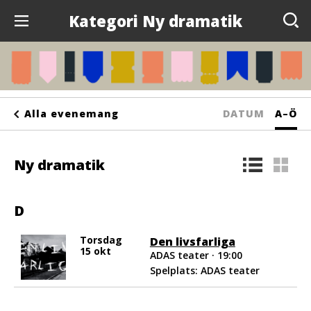
Kategori Ny dramatik
Evenemang
Anslagstavlan
Sortera
Sorte
Alla evenemang
DATUM
A–Ö
Arrangörer
på
på
Kontakta oss
Ny dramatik
bokst
Om oss
D
Torsdag
Den livsfarliga
15 okt
ADAS teater · 19:00
Spelplats: ADAS teater