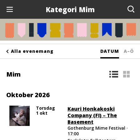
Kategori Mim
Evenemang
Anslagstavlan
Sortera
Sorte
Alla evenemang
DATUM
A–Ö
Arrangörer
på
på
Kontakta oss
Mim
bokst
Om oss
Oktober 2026
Torsdag
Kauri Honkakoski
1 okt
Company (FI) – The
Basement
Gothenburg Mime Festival ·
17:00