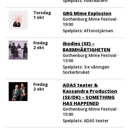
Spelplats: Folkteatern
Torsdag
GBG Mime Explosion
1 okt
Gothenburg Mime Festival ·
19:00
Spelplats: Aftonstjärnan
Fredag
ibodies (SE) –
2 okt
BARMHÄRTIGHETEN
Gothenburg Mime Festival ·
13:00
Spelplats: 3:e våningen
Sockerbruket
Fredag
ADAS teater &
2 okt
Kassandra Production
(SE/DK) – SOMETHING
HAS HAPPENED
Gothenburg Mime Festival ·
15:00
Spelplats: ADAS teater