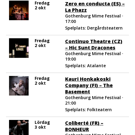
Fredag
Zero en conducta (ES) –
2 okt
La Phazz
Gothenburg Mime Festival ·
17:00
Spelplats: Dergårdsteatern
Fredag
Continuo Theatre (CZ)
2 okt
– Hic Sunt Dracones
Gothenburg Mime Festival ·
19:00
Spelplats: Atalante
Fredag
Kauri Honkakoski
2 okt
Company (FI) – The
Basement
Gothenburg Mime Festival ·
21:00
Spelplats: Folkteatern
Lördag
Coliberté (FR) –
3 okt
BONHEUR