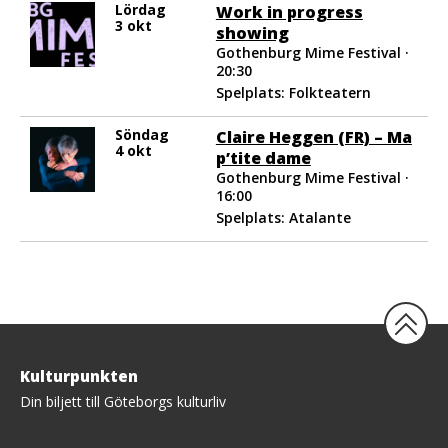
Lördag
Work in progress
3 okt
showing
Gothenburg Mime Festival ·
20:30
Spelplats: Folkteatern
Söndag
Claire Heggen (FR) – Ma
4 okt
p’tite dame
Gothenburg Mime Festival ·
16:00
Spelplats: Atalante
Tillbaka
Kulturpunkten
upp
Din biljett till Göteborgs kulturliv