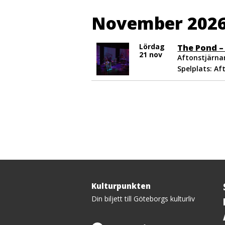
November 202
Lördag
The Pond –
21 nov
Aftonstjärnan
Spelplats: Af
Kulturpunkten
Tillbaka
Din biljett till Göteborgs kulturliv
upp