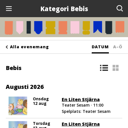
Kategori Bebis
Evenemang
Anslagstavlan
Sortera
Sorte
Alla evenemang
DATUM
A–Ö
Arrangörer
på
på
Kontakta oss
Bebis
bokst
Om oss
Augusti 2026
Onsdag
En Liten Stjärna
12 aug
Teater Sesam · 11:00
Spelplats: Teater Sesam
Torsdag
En Liten Stjärna
13 aug